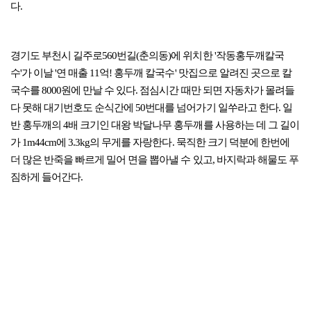
다.
경기도 부천시 길주로560번길(춘의동)에 위치한 '작동홍두깨칼국
수'가 이날 '연 매출 11억! 홍두깨 칼국수' 맛집으로 알려진 곳으로 칼
국수를 8000원에 만날 수 있다. 점심시간 때만 되면 자동차가 몰려들
다 못해 대기번호도 순식간에 50번대를 넘어가기 일쑤라고 한다. 일
반 홍두깨의 4배 크기인 대왕 박달나무 홍두깨를 사용하는 데 그 길이
가 1m44cm에 3.3kg의 무게를 자랑한다. 묵직한 크기 덕분에 한번에
더 많은 반죽을 빠르게 밀어 면을 뽑아낼 수 있고, 바지락과 해물도 푸
짐하게 들어간다.