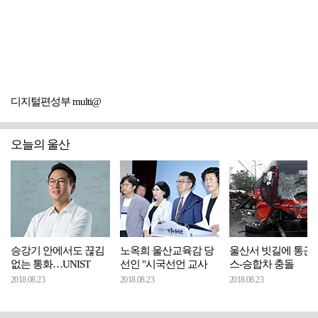
디지털편성부 multi@
오늘의 울산
승강기 안에서도 끊김
노옥희 울산교육감 당
울산서 빗길에 통근
없는 통화…UNIST
선인 "시국선언 교사
스-승합차 충돌
2018.08.23
2018.08.23
2018.08.23