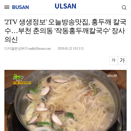
'2TV 생생정보' 오늘방송맛집, 홍두깨 칼국
수…부천 춘의동 '작동홍두깨칼국수' 장사
의신
디지털편성부15 multi@busan.com
2019-01-21 19:13:11
｜
가
가