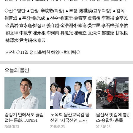
◇선수명단 ▲단장=辛玟敎(학장) ▲부장=鄭世謨(교무과장) ▲감독=
崔普烈 ▲주장=楊光成 ▲선수=崔東圭·金泰亨·盧泰後·李海禎·金宰民
·金昌岩·宣永龜·鄭정교·姜守鎰·金浩淵·朴宰逸·吳世民·李石根·孫亨佑
·趙文坤·李載亨·崔永根·李河南·具滋光·崔泰立·文炳澤·鄭運鉉·甘敬根
·林澤水·尹考錫·朱奉云.
[사진] ◇11일 정식출범한 해양대럭비팀◇
오늘의 울산
승강기 안에서도 끊김
노옥희 울산교육감 당
울산서 빗길에 통근
없는 통화…UNIST
선인 "시국선언 교사
스-승합차 충돌
2018.08.23
2018.08.23
2018.08.23