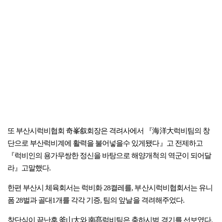
또 부산시럭비협회 奇峯叙회장은 격려사에서 『海洋大럭비팀의 창
단으로 부산럭비계에 활력을 불어넣을수 있게됐다』고 전제하고
『럭비인의 용가무쌍한 정신을 바탕으로 해양개척의 역군이 되어달
라』고말했다.
한편 부산시 체육회서는 럭비화 28켤레를, 부산시럭비협회서는 유니
폼 28벌과 골대1개를 각각 기증, 팀의 앞날을 격려해주었다.
창단식이 끝난후 釜山大와 南髙럭비팀은 축하시범 경기를 선보였다.