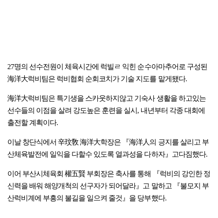
27명의 선수전원이 체육시간에 럭빌ㄹ 익힌 순수아마추어로 구성된
海洋大럭비팀은 럭비협회 순회코치가 기술 지도를 맡게됐다.
海洋大럭비팀은 특기생을 스카웃하지않고 기숙사 생활을 하고있는
선수들의 이점을 살려 강도높은 훈련을 실시, 내년부터 각종 대회에
출전할 계획이다.
이날 창단식에서 辛玟敎 海洋大학장은 『海洋人의 긍지를 살리고 부
산체육발전에 일익을 다할수 있도록 열과성을 다하자』고다짐했다.
이어 부산시체육회 權五賢 부회장은 축사를 통해 『럭비의 강인한 정
신력을 배워 해양개척의 선구자가 되어달라』고 말하고 『불모지 부
산럭비계에 부흥의 불길을 일으켜 줄것』을 당부했다.