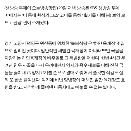
(생방송 투데이 오늘방송맛집) 29일 저녁 방송된 SBS '생방송 투데
이'에서는 '이 동네 환상의 코스' 코너를 통해 ' 활기를 더해 봄! 보양 로
드 in 원당' 편이 소개됐다.
경기 고양시 덕양구 원신동에 위치한 '늘봄식당'은 '하얀 육개장' 맛집
으로 알려진 곳이다. 일반적인 새빨간 육개장이 아니라 뽀얀 국물을
자랑하는 하얀육개장의 비주얼로 그 특별함을 더한다. 한번 4시간 우
려낸 한우 사골을 다시 우려내면서 양지와 육수재료를 더해 진한 국
물을 끓여내고, 양지고기를 손으로 결대로 찢어서 쫄깃한 식감도 살
려 또 한번 끓여낸다. 여기에 비법 양념장이 더해진 빨간 육개장도 호
평을 받고, 자작하게 졸여낸 아롱사태도 빼놓을 수 없는 별미다.