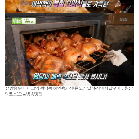
'생방송투데이' 고양 원당동 하얀육개장-통오리밀쌈-장어자갈구이…환상
의코스(오늘방송맛집)