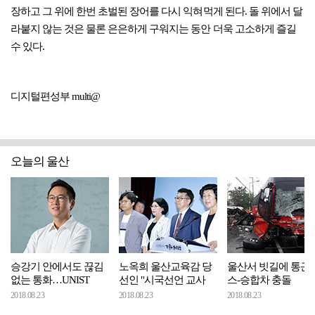
장하고 그 위에 한번 초벌된 장어를 다시 익혀먹게 된다. 돌 위에서 달
라붙지 않는 것은 물론 은은하게 구워지는 동안 더욱 고소하게 즐길
수 있다.
디지털편성부 multi@
오늘의 울산
승강기 안에서도 끊김
노옥희 울산교육감 당
울산서 빗길에 통근
없는 통화…UNIST
선인 "시국선언 교사
스-승합차 충돌
2018.08.23
2018.08.23
2018.08.23