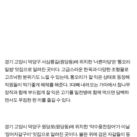
경기 고양시 덕양구 서삼릉길(원당동)에 위치한 '너른마당'은 '통오리
밀쌈' 맛집으로 알려진 곳이다. 고급스러운 한옥과 다양한 조형물로
고즈넉한 분위기도 느낄 수 있는데, 통오리가 잘 익은 상태로 등장해
직원들이 먹기좋게 해체를 해준다. 3대째 내려오는 가마에서 참나무
장작과 함께 부드럽게 잘 익은 고기를 밀전병에 함께 먹으면 담백하
면서도 푸짐한 한 끼를 즐길 수 있다.
경기 고양시 덕양구 원당로(원당동)에 위치한 '약수풍천장어'가 이날
'장어자갈구이' 맛집으로 알려진 곳이다. 불판 위에 검은 자갈들이 등