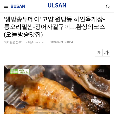
'생방송투데이' 고양 원당동 하얀육개장-
통오리밀쌈-장어자갈구이…환상의코스
(오늘방송맛집)
디지털편성부15 multi@busan.com
2019-04-29 19:18:54
｜
가
가