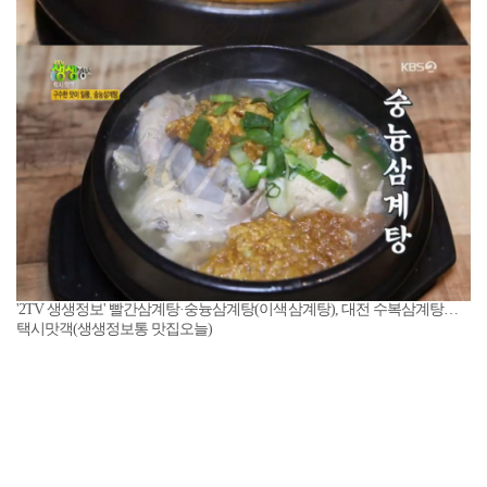
'2TV 생생정보' 빨간삼계탕·숭늉삼계탕(이색삼계탕), 대전 수복삼계탕…
택시맛객(생생정보통 맛집오늘)