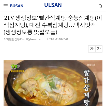
'2TV 생생정보' 빨간삼계탕·숭늉삼계탕(이
색삼계탕), 대전 수복삼계탕…택시맛객
(생생정보통 맛집오늘)
디지털편성부15 multi@busan.com
2019-08-13 18:47:48
｜
가
가