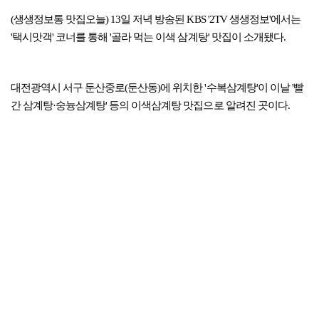
(생생정보통 맛집오늘) 13일 저녁 방송된 KBS '2TV 생생정보'에서는
'택시맛객' 코너를 통해 '골라 먹는 이색 삼계탕' 맛집이 소개됐다.
대전광역시 서구 둔산중로(둔산동)에 위치한 '수복삼계탕'이 이날 '빨
간 삼계탕·숭늉삼계탕' 등의 이색삼계탕 맛집으로 알려진 곳이다.