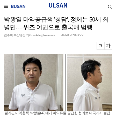
박왕열 마약공급책 '청담', 정체는 50세 최
병민… 위조 여권으로 출국해 범행
김주희 부산닷컴 기자 zoohihi@busan.com
2026-05-12 09:45:53
｜
가
가
'필리핀 마약총책' 박왕열(47)에게 마약류를 공급한 혐의로 태국에서 붙잡