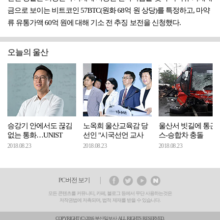
금으로 보이는 비트코인 57BTC(원화 68억 원 상당)를 특정하고, 마약
류 유통가액 60억 원에 대해 기소 전 추징 보전을 신청했다.
오늘의 울산
승강기 안에서도 끊김
노옥희 울산교육감 당
울산서 빗길에 통근
없는 통화…UNIST
선인 "시국선언 교사
스-승합차 충돌
2018.08.23
2018.08.23
2018.08.23
PC버전 보기
모든 콘텐츠를 커뮤니티, 카페, 블로그 등에서 무단 사용하는것은
저작권법에 저촉되며, 법적 제재를 받을 수 있습니다.
COPYRIGHT (C) 2016 부산일보사 ALL RIGHTS RESERVED.