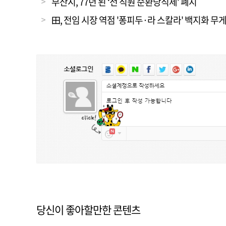
부산시, 77년 된 ‘전 직원 순환당직제’ 폐지
田, 전임 시장 역점 '퐁피두·라 스칼라' 백지화 무
당신이 좋아할만한 콘텐츠