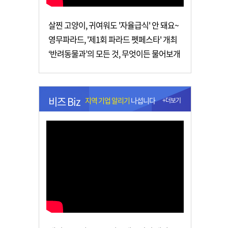
살찐 고양이, 귀여워도 '자율급식' 안 돼요~
영무파라드, '제1회 파라드 펫페스타' 개최
‘반려동물과’의 모든 것, 무엇이든 물어보개
비즈 Biz
지역 기업 알리기
나섭니다
+더보기