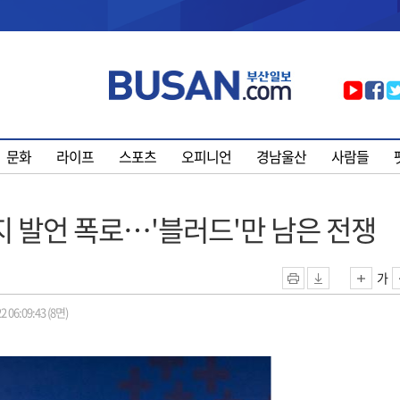
문화
라이프
스포츠
오피니언
경남울산
사람들
지 발언 폭로…'블러드'만 남은 전쟁
가
2 06:09:43 (8면)