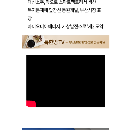
대선소주, 앞으로 스마트팩토리서 생산
복지문제에 앞장선 동원개발, 부산시장 표
창
아이오니아에너지, 가상발전소로 '제2 도약'