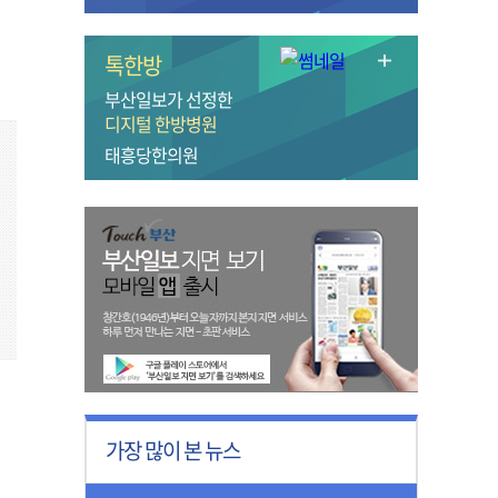
톡한방
부산일보가 선정한
디지털 한방병원
태흥당한의원
가장 많이 본 뉴스