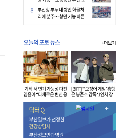
다
부산항 부두 내 쌓인 화물처
리에 분주… 항만 기능 빠른
회복세
오늘의 포토 뉴스
+더보기
'기적'서 연기 가능성 다진
[BIFF] “‘오징어 게임’ 흥행
임윤아 “다채로운 변신 응
은 봉준호 감독 ‘1인치 장
원해 주세요”
벽’ 무너진 순간”
닥터 Q
부산일보가 선정한
건강상담사
부산성모안과병원