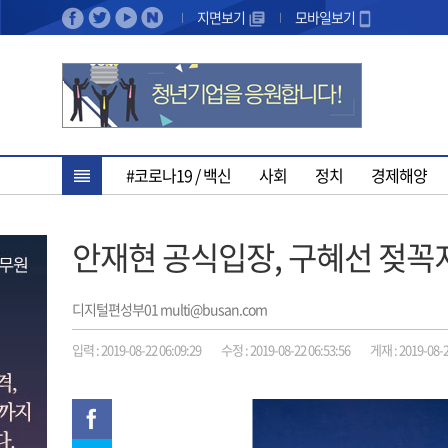
지면보기
모바일보기
#코로나19 / 백신
사회
정치
경제해양
안재현 공식입장, 구혜선 젖꼭
디지털편성부01 multi@busan.com
입력 : 2019-08-22 06:09:29
수정 : 2019-08-22 06:53:56
게재 : 2019-08-2