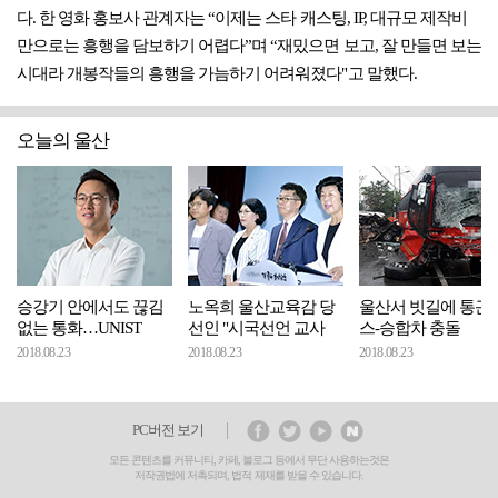
다. 한 영화 홍보사 관계자는 “이제는 스타 캐스팅, IP, 대규모 제작비
만으로는 흥행을 담보하기 어렵다”며 “재밌으면 보고, 잘 만들면 보는
시대라 개봉작들의 흥행을 가늠하기 어려워졌다"고 말했다.
오늘의 울산
승강기 안에서도 끊김
노옥희 울산교육감 당
울산서 빗길에 통근
없는 통화…UNIST
선인 "시국선언 교사
스-승합차 충돌
2018.08.23
2018.08.23
2018.08.23
PC버전 보기
모든 콘텐츠를 커뮤니티, 카페, 블로그 등에서 무단 사용하는것은
저작권법에 저촉되며, 법적 제재를 받을 수 있습니다.