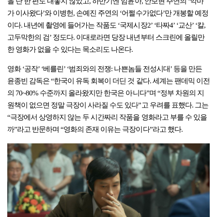
을 단 한 편도 내놓지 않았고, 하반기엔 임윤아, 안보현 주연의 ‘악마
가 이사왔다’와 이병헌, 손예진 주연의 ‘어쩔수가없다’만 개봉할 예정
이다. 내년에 촬영에 들어가는 작품도 ‘국제시장2’ ‘타짜4’ ‘교산’ ‘칼,
고두막한의 검’ 정도다. 이대로라면 당장 내년부터 스크린에 올릴만
한 영화가 없을 수 있다는 목소리도 나온다.
영화 ‘공작’ ‘베를린’ ‘범죄와의 전쟁: 나쁜놈들 전성시대’ 등을 만든
윤종빈 감독은 “한국이 유독 회복이 더딘 것 같다. 세계는 팬데믹 이전
의 70~80% 수준까지 올라왔지만 한국은 아니다”며 “정부 차원의 지
원책이 없으면 정말 극장이 사라질 수도 있다”고 우려를 표했다. 그는
“극장에서 상영하지 않는 두 시간짜리 작품을 영화라고 부를 수 있을
까”라고 반문하며 “영화의 존재 이유는 극장이다”라고 했다.