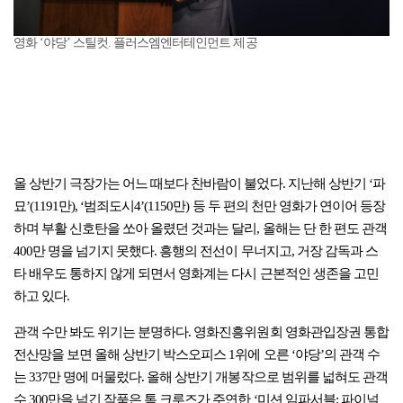
영화 ‘야당’ 스틸컷. 플러스엠엔터테인먼트 제공
올 상반기 극장가는 어느 때보다 찬바람이 불었다. 지난해 상반기 ‘파
묘’(1191만), ‘범죄도시4’(1150만) 등 두 편의 천만 영화가 연이어 등장
하며 부활 신호탄을 쏘아 올렸던 것과는 달리, 올해는 단 한 편도 관객
400만 명을 넘기지 못했다. 흥행의 전선이 무너지고, 거장 감독과 스
타 배우도 통하지 않게 되면서 영화계는 다시 근본적인 생존을 고민
하고 있다.
관객 수만 봐도 위기는 분명하다. 영화진흥위원회 영화관입장권 통합
전산망을 보면 올해 상반기 박스오피스 1위에 오른 ‘야당’의 관객 수
는 337만 명에 머물렀다. 올해 상반기 개봉작으로 범위를 넓혀도 관객
수 300만을 넘긴 작품은 톰 크루즈가 주연한 ‘미션 임파서블: 파이널