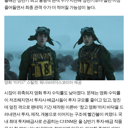
올해는 상반기 최고 흥행작 관객 수가 지난해 상반기보다 절반 이상
줄어들면서 최종 관객 수가 더 적어질 가능성이 높다.
영화 ‘미키17’ 스틸컷. 워너브러더스코리아 제공
시장이 위축되자 영화 투자 수익률도 낮아졌다. 문제는 영화 수익률
이 저조해지면서 투자사·배급사들이 투자 규모를 줄이고 있고, 엎친
데 덮친 격으로 팬데믹 기간 제작된 이른바 ‘창고 영화’까지 바닥을 드
러내면서 투자, 제작, 개봉으로 이어지는 구조에 빨간불이 켜졌다. 국
내 최대 투자배급사로 손꼽히는 CJ ENM은 올 상반기 투자·배급 작품