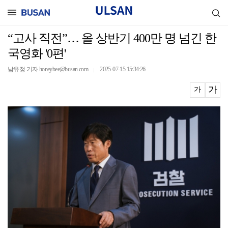
“고사 직전”… 올 상반기 400만 명 넘긴 한
국영화 '0편'
남유정 기자 honeybee@busan.com
2025-07-15 15:34:26
｜
가
가