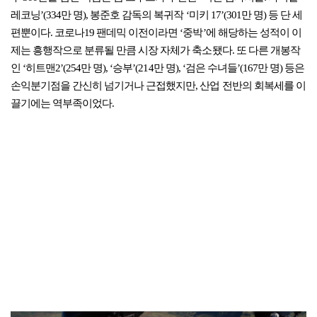
레코닝’(334만 명), 봉준호 감독의 복귀작 ‘미키 17’(301만 명) 등 단 세
편뿐이다. 코로나19 팬데믹 이전이라면 ‘중박’에 해당하는 성적이 이
제는 흥행작으로 분류될 만큼 시장 자체가 축소됐다. 또 다른 개봉작
인 ‘히트맨2’(254만 명), ‘승부’(214만 명), ‘검은 수녀들’(167만 명) 등은
손익분기점을 간신히 넘기거나 근접했지만, 산업 전반의 회복세를 이
끌기에는 역부족이었다.