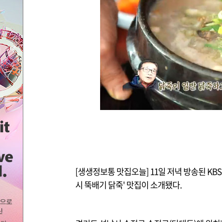
[생생정보통 맛집오늘] 11일 저녁 방송된 KBS
시 뚝배기 닭죽' 맛집이 소개됐다.