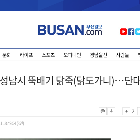
문화
라이프
스포츠
오피니언
경남울산
사람들
, 성남시 뚝배기 닭죽(닭도가니)…단
가
1 18:49:54 (8면)