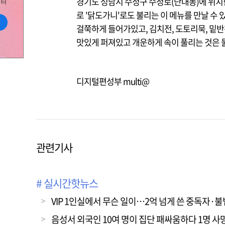
경기도 성남시 수정구 수정로(단대동)에 위치한
로 '닭도가니'로도 불리는 이 메뉴를 만날 수 
걸쭉하게 들어가있고, 김치전, 도토리묵, 밑반
맛있게 퍼져있고 개운하게 속이 풀리는 것은 물
디지털편성부 multi@
관련기사
# 실시간핫뉴스
VIP 1인실에서 무슨 일이…2억 넘게 쓴 중독자·
음성서 외국인 10여 명이 집단 패싸움하다 1명 사