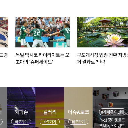
아드경
독일 멕시코 하이라이트는 오
구포개시장 업종 전환 지방
초아의 '슈퍼세이브'
거 결과로 '탄력'
광
해피존
갤러리
이슈&토크
#해피존 이벤트
‘No1 굿다운로드
바로가기
바로가기
바로가기
씨네폭스 이벤트’