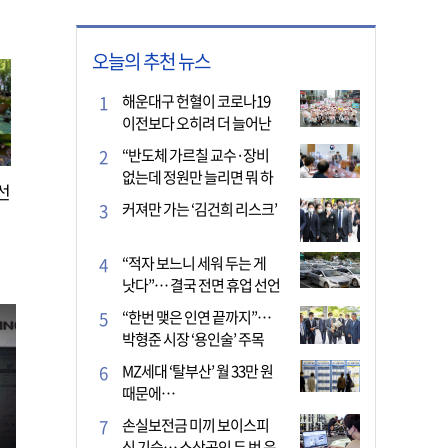
오늘의 추천 뉴스
해운대구 헌혈이 코로나19
이전보다 오히려 더 늘어난
이유는?
“반도체 가르칠 교수·장비
없는데 정원만 늘리면 뭐 하
선
나”
커져만 가는 ‘김건희 리스크’
“적자 보느니 세워 두는 게
낫다”… 결국 전면 휴업 선언
한 택시회사
“한번 맺은 인연 끝까지”…
박형준 시장 ‘용인술’ 주목
MZ세대 ‘탈부산’ 월 33만 원
때문에…
손실보전금 미끼 보이스피
싱 기승… 소상공인 두 번 운