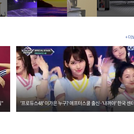
+ 더
"
'프로듀스48' 이가은 누구? 애프터스쿨 출신·'내꺼야' 한국 센