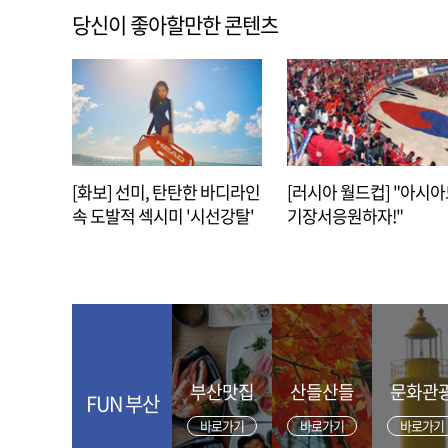
당신이 좋아할만한 콘텐츠
[화보] 선미, 탄탄한 바디라인
[러시아 월드컵] "아시
속 도발적 섹시미 '시선강탈'
기장서응원하자!"
부산맛집
산들산들
문화관
FUN 부산
바로가기
바로가기
바로가기