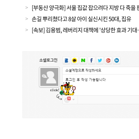
[부동산 양극화] 서울 집값 잡으려다 지방 다 죽을 
손길 뿌리쳤다고 8살 아이 실신시킨 50대, 집유
[속보] 김용범, 레버리지 대책에 '상당한 효과 기