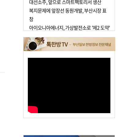
대선소주, 앞으로 스마트팩토리서 생산
복지문제에 앞장선 동원개발, 부산시장 표
창
아이오니아에너지, 가상발전소로 '제2 도약'