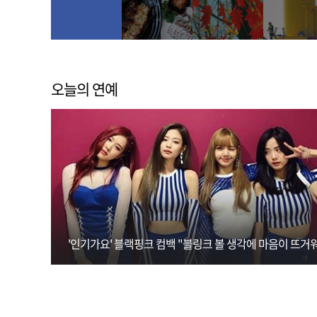
오늘의 연예
'인기가요' 블랙핑크 컴백 "블링크 볼 생각에 마음이 뜨거워