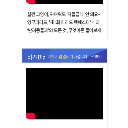
살찐 고양이, 귀여워도 '자율급식' 안 돼요~
영무파라드, '제1회 파라드 펫페스타' 개최
‘반려동물과’의 모든 것, 무엇이든 물어보개
비즈 Biz
지역 기업 알리기
나섭니다
+더보기