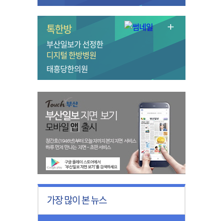
톡한방
부산일보가 선정한
디지털 한방병원
태흥당한의원
가장 많이 본 뉴스