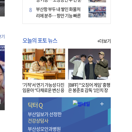
다
부산항 부두 내 쌓인 화물처
리에 분주… 항만 기능 빠른
회복세
보기
오늘의 포토 뉴스
+더보기
'기적'서 연기 가능성 다진
[BIFF] “‘오징어 게임’ 흥행
임윤아 “다채로운 변신 응
은 봉준호 감독 ‘1인치 장
원해 주세요”
벽’ 무너진 순간”
터
닥터 Q
부산일보가 선정한
건강상담사
부산성모안과병원