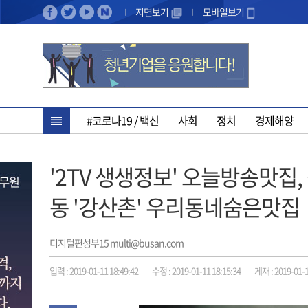
지면보기
모바일보기
#코로나19 / 백신
사회
정치
경제해양
'2TV 생생정보' 오늘방송맛집
동 '강산촌' 우리동네숨은맛집
디지털편성부15 multi@busan.com
입력 : 2019-01-11 18:49:42
수정 : 2019-01-11 18:15:34
게재 : 2019-01-1