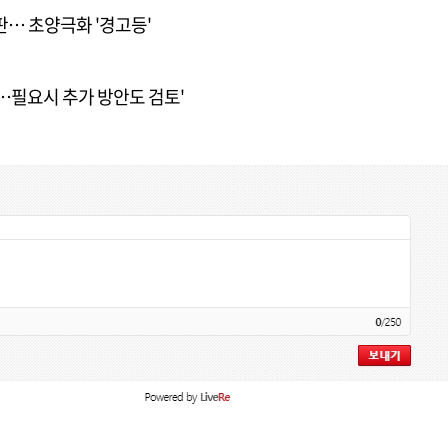
판… 초양극화 '경고등'
대…필요시 추가 방안도 검토'