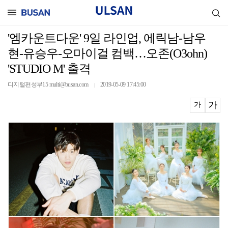
'엠카운트다운' 9일 라인업, 에릭남-남우
현-유승우-오마이걸 컴백…오존(O3ohn)
'STUDIO M' 출격
디지털편성부15 multi@busan.com
2019-05-09 17:45:00
｜
가
가