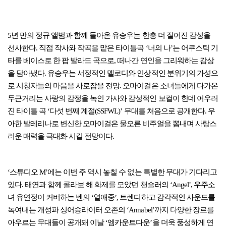
5년 만의 정규 앨범과 함께 돌아온 유승우는 한층 더 짙어진 감성을
선사한다. 직접 작사와 작곡을 맡은 타이틀곡 ‘너의 나’는 어쿠스틱 기
타를 베이스로 한 팝 발라드 곡으로, 떠나간 연인을 그리워하는 감상
을 담아냈다. 유승우는 서정적인 멜로디와 인상적인 분위기의 가성으
로 시청자들의 마음을 사로잡을 전망. 오마이걸은 소녀들에게 다가온
두근거리는 사랑의 감정을 녹인 가사와 감성적인 보컬이 한데 어우러
진 타이틀 곡 ‘다섯 번째 계절(SSFWL)’ 무대를 처음으로 공개한다. 우
아한 발레리나로 변신한 오마이걸은 물오른 비주얼을 뽐내며 사랑스
러운 매력을 극대화 시킬 전망이다.
‘스튜디오 M’에는 이번 주 역시 놓칠 수 없는 특별한 무대가 기다리고
있다. 태연과 함께 콜라보 해 화제를 모았던 챈슬러의 ‘Angel’, 우주소
녀 유연정이 커버하는 벤의 ‘열애중’, 트렌디하고 감각적인 사운드를
녹여내는 개성파 싱어송라이터 오존의 ‘Annabel’까지 다양한 장르를
아우르는 무대들이 공개돼 이날 ‘엠카운트다운’을 더욱 풍성하게 연