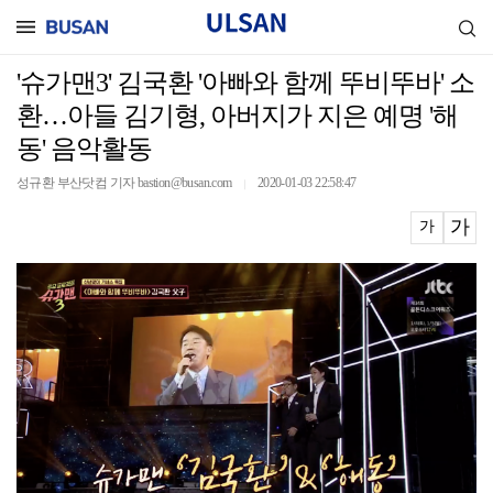
'슈가맨3' 김국환 '아빠와 함께 뚜비뚜바' 소
환…아들 김기형, 아버지가 지은 예명 '해
동' 음악활동
성규환 부산닷컴 기자 bastion@busan.com
2020-01-03 22:58:47
｜
가
가