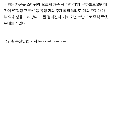
국환은 자신을 스타덤에 오르게 해준 곡 '타타타'와 '은하철도 999' '메
칸더 V' '검정 고무신' 등 유명 만화 주제곡 메들리로 '만화 주제가 대
부'의 위상을 드러냈다. 또한 정여진과 '미래소년 코난'으로 즉석 듀엣
무대를 꾸몄다.
성규환 부산닷컴 기자 bastion@busan.com