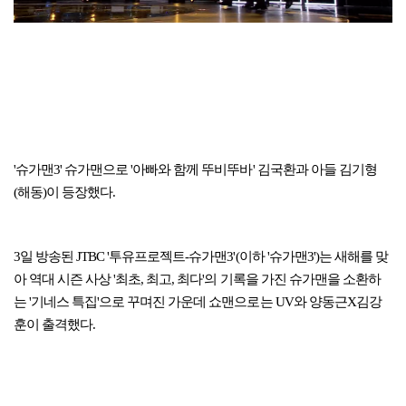
'슈가맨3' 슈가맨으로 '아빠와 함께 뚜비뚜바' 김국환과 아들 김기형
(해동)이 등장했다.
3일 방송된 JTBC '투유프로젝트-슈가맨3'(이하 '슈가맨3')는 새해를 맞
아 역대 시즌 사상 '최초, 최고, 최다'의 기록을 가진 슈가맨을 소환하
는 '기네스 특집'으로 꾸며진 가운데 쇼맨으로는 UV와 양동근X김강
훈이 출격했다.