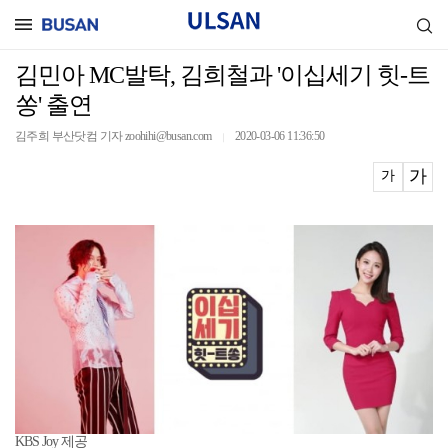
김민아 MC발탁, 김희철과 '이십세기 힛-트
쏭' 출연
김주희 부산닷컴 기자 zoohihi@busan.com
2020-03-06 11:36:50
｜
가
가
KBS Joy 제공