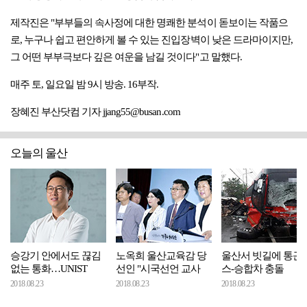
제작진은 "부부들의 속사정에 대한 명쾌한 분석이 돋보이는 작품으
로, 누구나 쉽고 편안하게 볼 수 있는 진입장벽이 낮은 드라마이지만,
그 어떤 부부극보다 깊은 여운을 남길 것이다"고 말했다.
매주 토, 일요일 밤 9시 방송. 16부작.
장혜진 부산닷컴 기자 jjang55@busan.com
오늘의 울산
승강기 안에서도 끊김
노옥희 울산교육감 당
울산서 빗길에 통근
없는 통화…UNIST
선인 "시국선언 교사
스-승합차 충돌
2018.08.23
2018.08.23
2018.08.23