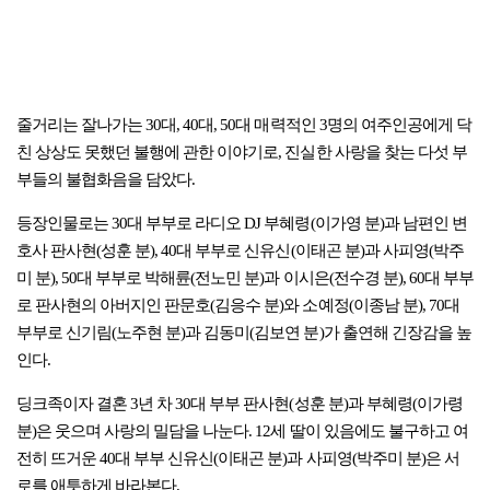
줄거리는 잘나가는 30대, 40대, 50대 매력적인 3명의 여주인공에게 닥
친 상상도 못했던 불행에 관한 이야기로, 진실한 사랑을 찾는 다섯 부
부들의 불협화음을 담았다.
등장인물로는 30대 부부로 라디오 DJ 부혜령(이가영 분)과 남편인 변
호사 판사현(성훈 분), 40대 부부로 신유신(이태곤 분)과 사피영(박주
미 분), 50대 부부로 박해륜(전노민 분)과 이시은(전수경 분), 60대 부부
로 판사현의 아버지인 판문호(김응수 분)와 소예정(이종남 분), 70대
부부로 신기림(노주현 분)과 김동미(김보연 분)가 출연해 긴장감을 높
인다.
딩크족이자 결혼 3년 차 30대 부부 판사현(성훈 분)과 부혜령(이가령
분)은 웃으며 사랑의 밀담을 나눈다. 12세 딸이 있음에도 불구하고 여
전히 뜨거운 40대 부부 신유신(이태곤 분)과 사피영(박주미 분)은 서
로를 애틋하게 바라본다.