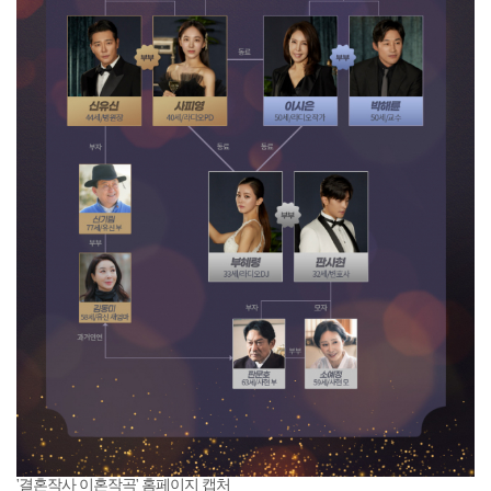
'결혼작사 이혼작곡' 홈페이지 캡처