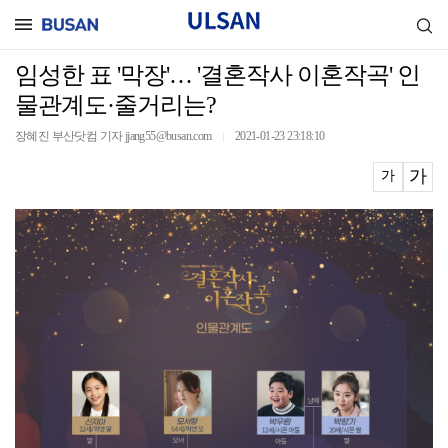
임성한 표 '막장'… '결혼작사 이혼작곡' 인
물관계도·줄거리는?
장혜진 부산닷컴 기자 jjang55@busan.com
2021-01-23 23:18:10
｜
가
가