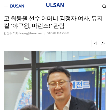
고 최동원 선수 어머니 김정자 여사, 뮤지
컬 ‘야구왕, 마린스!’ 관람
김한수 기자 hangang@busan.com
2023-07-16 15:36:04
｜
가
가