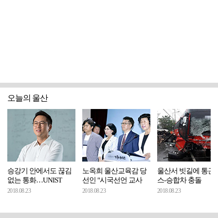
오늘의 울산
승강기 안에서도 끊김
노옥희 울산교육감 당
울산서 빗길에 통근
없는 통화…UNIST
선인 "시국선언 교사
스-승합차 충돌
2018.08.23
2018.08.23
2018.08.23