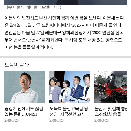
가수 이문세. 케이문에프엔디 제공
이문세와 변진섭도 부산 시민과 함께 이번 봄을 보낸다. 이문세는 다
음 달 4일과 5일 남구 드림씨어터에서 ‘2025 시어터 이문세’를 연다.
변진섭은 다음 달 27일 해운대구 영화의전당에서 ‘2025 변진섭 전국
투어 콘서트: 변천사’를 개최한다. 두 사람 모두 내공 있는 공연으로
이번 봄을 물들일 예정이다.
오늘의 울산
승강기 안에서도 끊김
노옥희 울산교육감 당
울산서 빗길에 통근
없는 통화…UNIST
선인 "시국선언 교사
스-승합차 충돌
2018.08.23
2018.08.23
2018.08.23