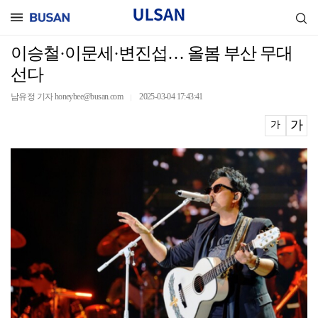
이승철·이문세·변진섭… 올봄 부산 무대
선다
남유정 기자 honeybee@busan.com
2025-03-04 17:43:41
｜
가
가