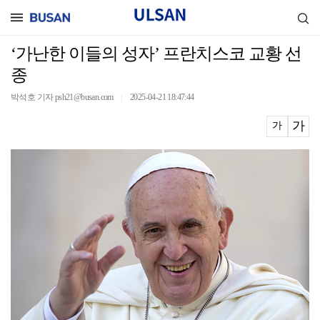
‘가난한 이들의 성자’ 프란치스코 교황 선
종
박석호 기자 psh21@busan.com
2025-04-21 18:47:44
｜
가
가