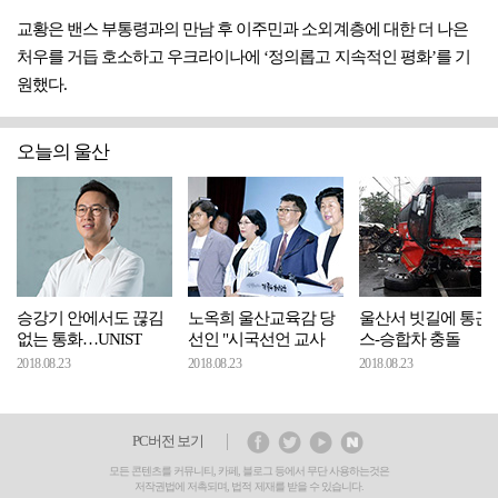
교황은 밴스 부통령과의 만남 후 이주민과 소외계층에 대한 더 나은
처우를 거듭 호소하고 우크라이나에 ‘정의롭고 지속적인 평화’를 기
원했다.
오늘의 울산
승강기 안에서도 끊김
노옥희 울산교육감 당
울산서 빗길에 통근
없는 통화…UNIST
선인 "시국선언 교사
스-승합차 충돌
2018.08.23
2018.08.23
2018.08.23
PC버전 보기
모든 콘텐츠를 커뮤니티, 카페, 블로그 등에서 무단 사용하는것은
저작권법에 저촉되며, 법적 제재를 받을 수 있습니다.