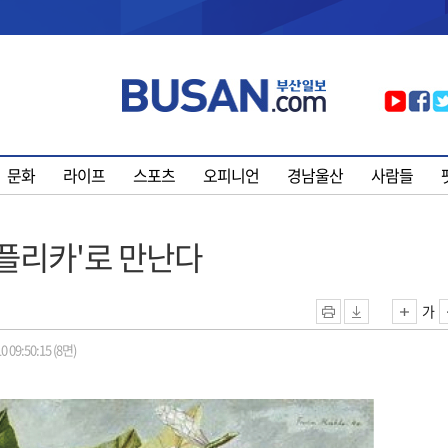
문화
라이프
스포츠
오피니언
경남울산
사람들
레플리카'로 만난다
가
0 09:50:15 (8면)