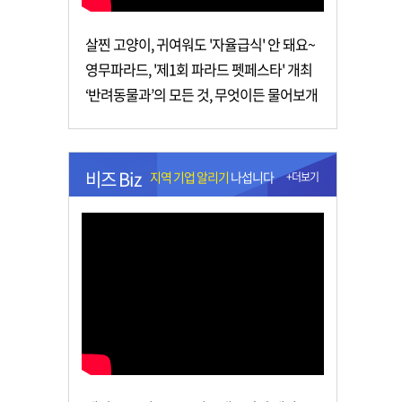
살찐 고양이, 귀여워도 '자율급식' 안 돼요~
영무파라드, '제1회 파라드 펫페스타' 개최
‘반려동물과’의 모든 것, 무엇이든 물어보개
비즈 Biz
지역 기업 알리기
나섭니다
+더보기