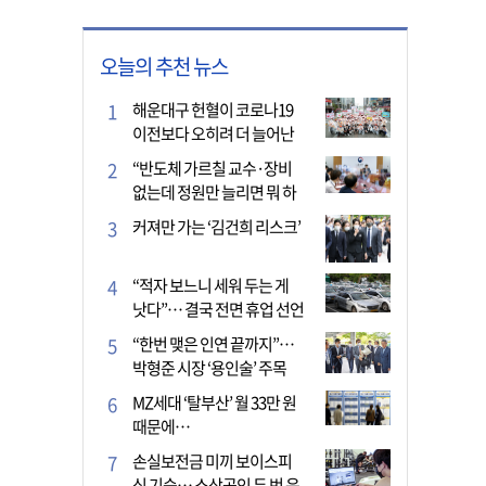
오늘의 추천 뉴스
해운대구 헌혈이 코로나19
이전보다 오히려 더 늘어난
이유는?
“반도체 가르칠 교수·장비
없는데 정원만 늘리면 뭐 하
나”
커져만 가는 ‘김건희 리스크’
“적자 보느니 세워 두는 게
낫다”… 결국 전면 휴업 선언
한 택시회사
“한번 맺은 인연 끝까지”…
박형준 시장 ‘용인술’ 주목
MZ세대 ‘탈부산’ 월 33만 원
때문에…
손실보전금 미끼 보이스피
싱 기승… 소상공인 두 번 운