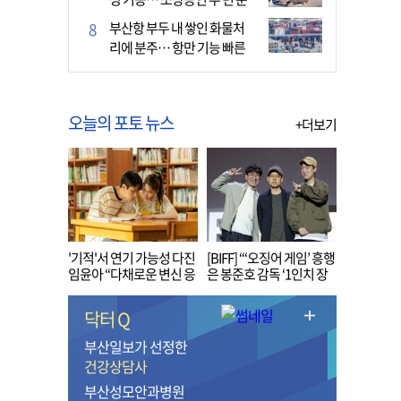
다
부산항 부두 내 쌓인 화물처
리에 분주… 항만 기능 빠른
회복세
오늘의 포토 뉴스
+더보기
'기적'서 연기 가능성 다진
[BIFF] “‘오징어 게임’ 흥행
임윤아 “다채로운 변신 응
은 봉준호 감독 ‘1인치 장
원해 주세요”
벽’ 무너진 순간”
닥터 Q
부산일보가 선정한
건강상담사
부산성모안과병원