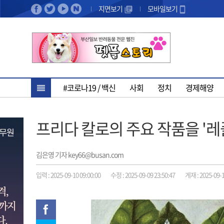
지면보기
모바일보기
#코로나19 / 백신
사회
정치
경제해양
프리다 칼로의 주요 작품을 '
김은영 기자 key66@busan.com
입력 : 2025-09-10 09:00:00
수정 : 2025-09-09 23:50:47
게재 : 2025-09-1