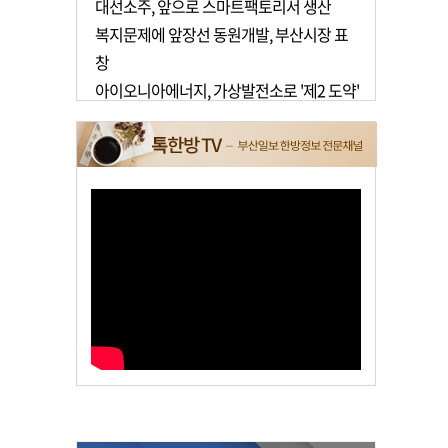
대선소주, 앞으로 스마트팩토리서 생산
복지문제에 앞장선 동원개발, 부산시장 표
창
아이오니아에너지, 가상발전소로 '제2 도약'