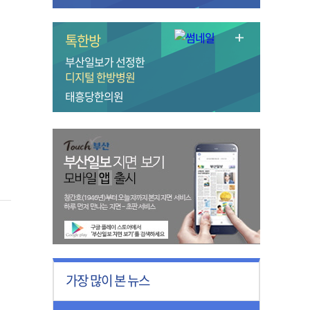
톡한방
부산일보가 선정한
디지털 한방병원
태흥당한의원
가장 많이 본 뉴스