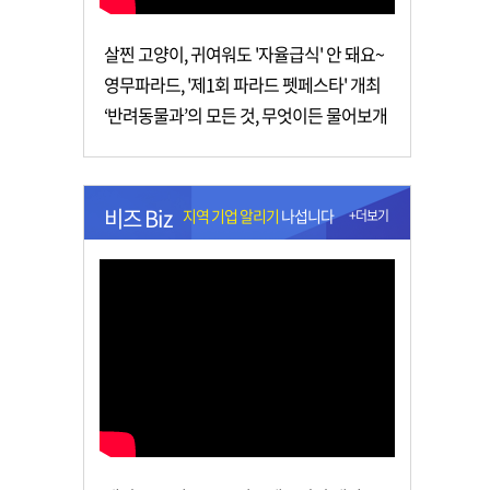
살찐 고양이, 귀여워도 '자율급식' 안 돼요~
영무파라드, '제1회 파라드 펫페스타' 개최
‘반려동물과’의 모든 것, 무엇이든 물어보개
비즈 Biz
지역 기업 알리기
나섭니다
+더보기