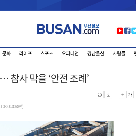
문화
라이프
스포츠
오피니언
경남울산
사람들
… 참사 막을 ‘안전 조례’
가
1 08:00:00 (8면)