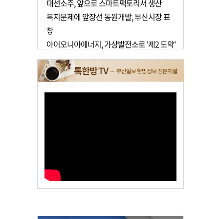
대선소주, 앞으로 스마트팩토리서 생산
복지문제에 앞장선 동원개발, 부산시장 표
창
아이오니아에너지, 가상발전소로 '제2 도약'