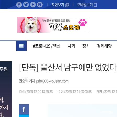
지면보기
모바일보기
#코로나19 / 백신
사회
정치
경제해양
[단독] 울산서 남구에만 없었다
권승혁 기자 gsh0905@busan.com
입력 : 2025-12-10 18:25:33
수정 : 2025-12-11 08:00:58
게재 : 2025-12-1