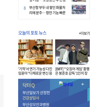
다
부산항 부두 내 쌓인 화물처
리에 분주… 항만 기능 빠른
회복세
오늘의 포토 뉴스
+더보기
'기적'서 연기 가능성 다진
[BIFF] “‘오징어 게임’ 흥행
임윤아 “다채로운 변신 응
은 봉준호 감독 ‘1인치 장
원해 주세요”
벽’ 무너진 순간”
닥터 Q
부산일보가 선정한
건강상담사
부산성모안과병원