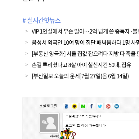
# 실시간핫뉴스
VIP 1인실에서 무슨 일이…2억 넘게 쓴 중독자·
음성서 외국인 10여 명이 집단 패싸움하다 1명 사
[부동산 양극화] 서울 집값 잡으려다 지방 다 죽을 
손길 뿌리쳤다고 8살 아이 실신시킨 50대, 집유
[부산일보 오늘의 운세]7월 27일(음 6월 14일)