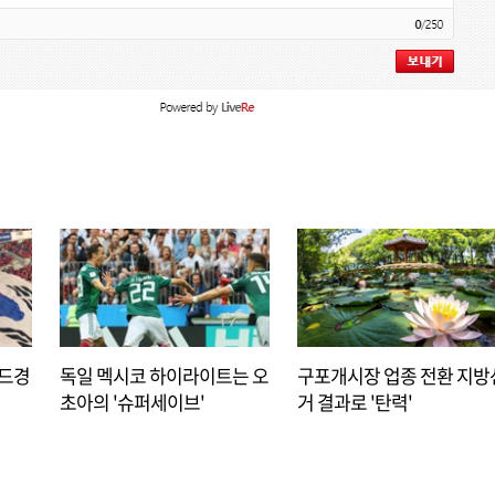
아드경
독일 멕시코 하이라이트는 오
구포개시장 업종 전환 지방
초아의 '슈퍼세이브'
거 결과로 '탄력'