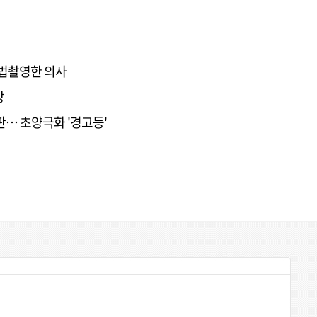
불법촬영한 의사
망
판… 초양극화 '경고등'