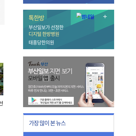
톡한방
부산일보가 선정한
디지털 한방병원
태흥당한의원
선
가장 많이 본 뉴스