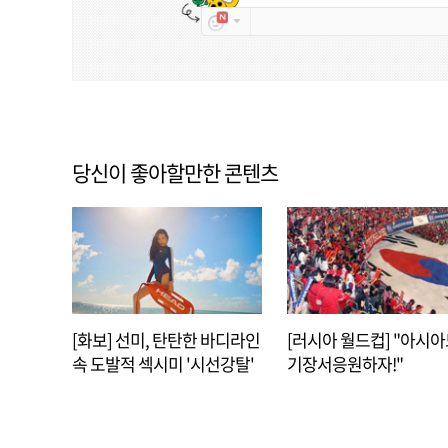
당신이 좋아할만한 콘텐츠
[화보] 선미, 탄탄한 바디라인
[러시아 월드컵] "아시
속 도발적 섹시미 '시선강탈'
기장서응원하자!"