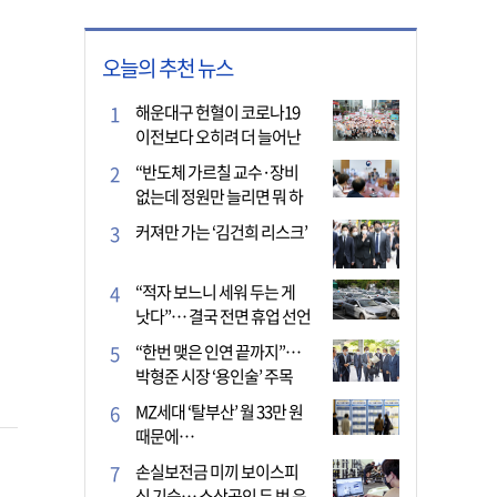
오늘의 추천 뉴스
해운대구 헌혈이 코로나19
이전보다 오히려 더 늘어난
이유는?
“반도체 가르칠 교수·장비
없는데 정원만 늘리면 뭐 하
나”
커져만 가는 ‘김건희 리스크’
“적자 보느니 세워 두는 게
낫다”… 결국 전면 휴업 선언
한 택시회사
“한번 맺은 인연 끝까지”…
박형준 시장 ‘용인술’ 주목
MZ세대 ‘탈부산’ 월 33만 원
때문에…
손실보전금 미끼 보이스피
싱 기승… 소상공인 두 번 운