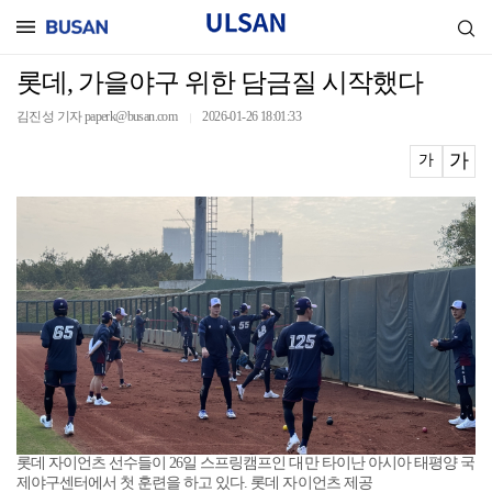
롯데, 가을야구 위한 담금질 시작했다
김진성 기자 paperk@busan.com
2026-01-26 18:01:33
｜
가
가
롯데 자이언츠 선수들이 26일 스프링캠프인 대만 타이난 아시아 태평양 국
제야구센터에서 첫 훈련을 하고 있다. 롯데 자이언츠 제공