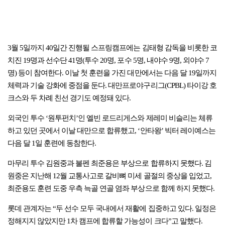
3월 5일까지 40일간 진행될 스프링캠프에는 김태형 감독을 비롯한 코
치진 19명과 선수단 41명(투수 20명, 포수 5명, 내야수 9명, 외야수 7
명) 등이 참여한다. 이날 첫 훈련을 가진 대만에서는 다음 달 19일까지
체력과 기술 강화에 중점을 둔다. 대만프로야구리그(CPBL) 타이강 호
크스와 두 차례 친선 경기도 예정돼 있다.
외국인 투수 ‘원투펀치’인 엘빈 로드리게스와 제레미 비슬리는 체류
하고 있던 곳에서 이날 대만으로 합류했고, ‘안타왕’ 빅터 레이예스는
다음 달 1일 훈련에 동참한다.
마무리 투수 김원중과 불펜 최준용은 부상으로 합류하지 못했다. 김
원중은 지난해 12월 교통사고로 갈비뼈 미세 골절의 중상을 입었고,
최준용도 훈련 도중 우측 늑골 연골 염좌 부상으로 함께 하지 못했다.
롯데 관계자는 “두 선수 모두 국내에서 재활에 집중하고 있다. 일정은
정해지지 않았지만 1차 캠프에 합류할 가능성이 크다”고 말했다.