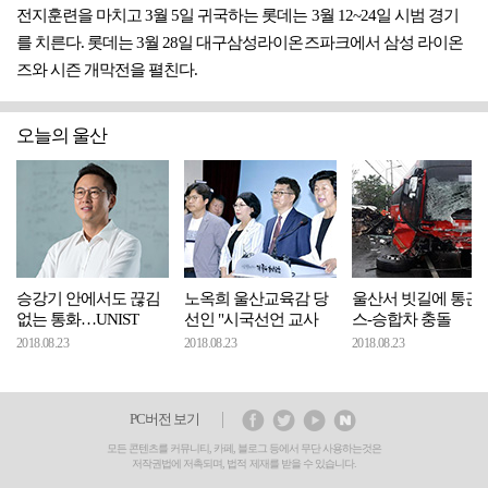
전지훈련을 마치고 3월 5일 귀국하는 롯데는 3월 12~24일 시범 경기
를 치른다. 롯데는 3월 28일 대구삼성라이온즈파크에서 삼성 라이온
즈와 시즌 개막전을 펼친다.
오늘의 울산
승강기 안에서도 끊김
노옥희 울산교육감 당
울산서 빗길에 통근
없는 통화…UNIST
선인 "시국선언 교사
스-승합차 충돌
2018.08.23
2018.08.23
2018.08.23
PC버전 보기
모든 콘텐츠를 커뮤니티, 카페, 블로그 등에서 무단 사용하는것은
저작권법에 저촉되며, 법적 제재를 받을 수 있습니다.