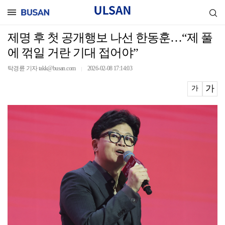
제명 후 첫 공개행보 나선 한동훈…“제 풀
에 꺾일 거란 기대 접어야”
탁경륜 기자 takk@busan.com
2026-02-08 17:14:03
｜
가
가