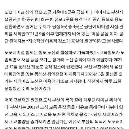
노포터미널 상가 점포 25곳 가운데 5곳은 공실이다. 이마저도 부산시
설공단(이하 공단)이 최근 빈 점포 2곳을 승객 대기 공간 등으로 용도
전환하면서 줄어든 수치다. 공실 5곳 중 4곳은 공단이 터미널 시설 관
리를 시작한 2021년 9월 이후 현재까지 비어 있는 ‘악성 공실’이다. 공
단 관계자는 “지속적인 이용객 감소가 공실의 원인”이라고 분석했다.
노포터미널 침체는 철도 노선의 활성화로 가속화했다. 고속철도가 도
입되면서 서울 등을 오가는 장거리 노선 승객이 대거 이탈했다. 2021
년 12월 동해선 개통도 승객 감소에 한몫했다. 부산 부전역에서 울산
태화강역을 잇는 동해선 광역전철이 개통되자 2023년 5월 울산을 오
가는 시외버스 노선은 이용객 감소로 폐지됐다. 직전까지 하루 32회
운행했던 주력 노선이었다.
더욱 근본적인 원인은 도시 부산의 북쪽 끝에 치우친 터미널 위치이
다. 부산시는 2001년 도심 교통 혼잡 등을 이유로 동래구에 나뉘어 있
던 고속·시외버스 터미널을 모아 현 위치로 옮겼다. 당시 시외버스가
시내 교통량을 증가시키면 안된다는 이유로 부산의 외곽에 노포터미
널이 세워졌다. 하지만 접근성이 떨어지다 보니 대다수 이용객에게는