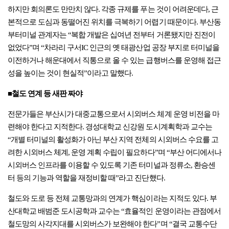
하지만 회의론도 만만치 않다. 각종 규제를 푸는 것이 어려운데다, 근
본적으로 도심과 동떨어진 위치를 극복하기 어렵기 때문이다. 부산동
부터미널 관계자는 “복합 개발은 십여년 전부터 거론됐지만 진전이
없었다”며 “차라리 구서IC 인근의 옛 태광산업 공장 부지로 터미널을
이전하거나 해운대에서 직통으로 올 수 있는 급행버스를 운영해 접근
성을 높이는 것이 현실적”이라고 말했다.
■철도 연계 등 새판 짜야
전문가들은 부산시가 대중교통으로서 시외버스 체계 운영 비전을 마
련해야 한다고 지적한다. 경성대학교 신강원 도시계획학과 교수는
“개별 터미널의 활성화가 아닌 부산 지역 전체의 시외버스 수요를 고
려한 시외버스 체계, 운영 계획 수립이 필요하다”며 “부산 어디에서나
시외버스 인프라를 이용할 수 있도록 기존 터미널과 정류소, 환승센
터 등의 기능과 역할을 재정비할 때”라고 진단했다.
철도와 도로 등 전체 교통망과의 연계가 핵심이라는 지적도 있다. 부
산대학교 배범준 도시공학과 교수는 “효율적인 운영이라는 관점에서
철도망의 사각지대를 시외버스가 보완해야 한다”며 “결국 교통수단