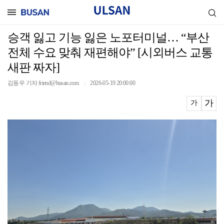
승객 잃고 기능 잃은 노포터미널… “부산
전체 수요 맞춰 재편해야” [시외버스 교통
새판 짜자]
김동우 기자 friend@busan.com
2026-05-19 20:00:00
｜
가
가