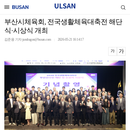
부산시체육회, 전국생활체육대축전 해단
식·시상식 개최
김준용 기자 jundragon@busan.com
2026-05-21 16:14:17
｜
가
가