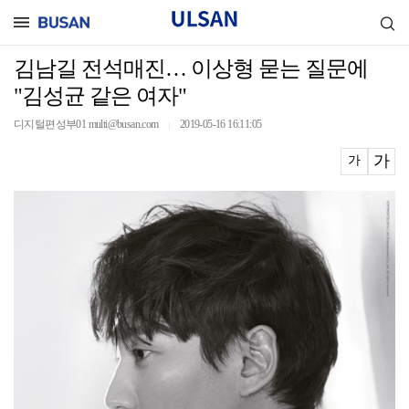
김남길 전석매진… 이상형 묻는 질문에
"김성균 같은 여자"
디지털편성부01 multi@busan.com
2019-05-16 16:11:05
｜
가
가