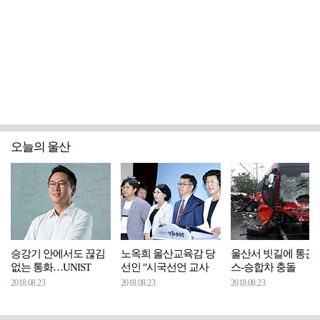
오늘의 울산
승강기 안에서도 끊김
노옥희 울산교육감 당
울산서 빗길에 통근
없는 통화…UNIST
선인 "시국선언 교사
스-승합차 충돌
2018.08.23
2018.08.23
2018.08.23