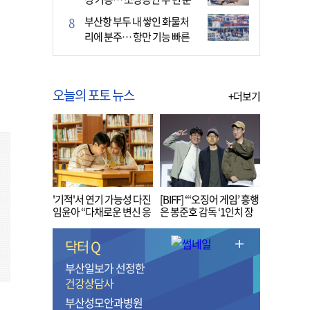
다
부산항 부두 내 쌓인 화물처
리에 분주… 항만 기능 빠른
회복세
오늘의 포토 뉴스
+더보기
'기적'서 연기 가능성 다진
[BIFF] “‘오징어 게임’ 흥행
임윤아 “다채로운 변신 응
은 봉준호 감독 ‘1인치 장
원해 주세요”
벽’ 무너진 순간”
닥터 Q
부산일보가 선정한
건강상담사
부산성모안과병원