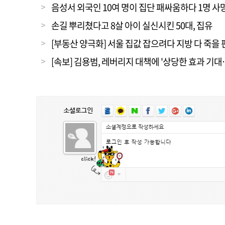
음성서 외국인 10여 명이 집단 패싸움하다 1명 사
손길 뿌리쳤다고 8살 아이 실신시킨 50대, 집유
[부동산 양극화] 서울 집값 잡으려다 지방 다 죽을 
[속보] 김용범, 레버리지 대책에 '상당한 효과 기