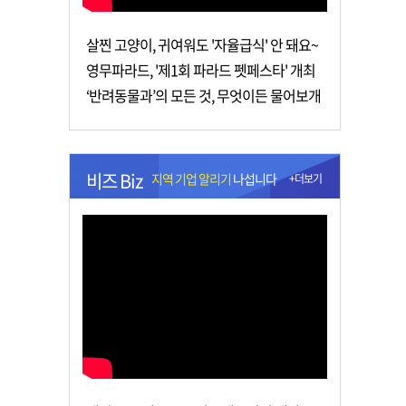
살찐 고양이, 귀여워도 '자율급식' 안 돼요~
영무파라드, '제1회 파라드 펫페스타' 개최
‘반려동물과’의 모든 것, 무엇이든 물어보개
비즈 Biz
지역 기업 알리기
나섭니다
+더보기