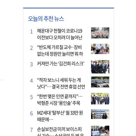
오늘의 추천 뉴스
해운대구 헌혈이 코로나19
이전보다 오히려 더 늘어난
이유는?
“반도체 가르칠 교수·장비
없는데 정원만 늘리면 뭐 하
나”
커져만 가는 ‘김건희 리스크’
“적자 보느니 세워 두는 게
낫다”… 결국 전면 휴업 선언
한 택시회사
“한번 맺은 인연 끝까지”…
박형준 시장 ‘용인술’ 주목
MZ세대 ‘탈부산’ 월 33만 원
때문에…
손실보전금 미끼 보이스피
싱 기승… 소상공인 두 번 운