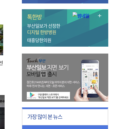
톡한방
부산일보가 선정한
디지털 한방병원
태흥당한의원
선
가장 많이 본 뉴스