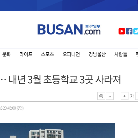
문화
라이프
스포츠
오피니언
경남울산
사람들
… 내년 3월 초등학교 3곳 사라져
가
6 20:45:00 (8면)