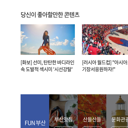
당신이 좋아할만한 콘텐츠
[화보] 선미, 탄탄한 바디라인
[러시아 월드컵] "아시
속 도발적 섹시미 '시선강탈'
기장서응원하자!"
부산맛집
산들산들
문화관
FUN 부산