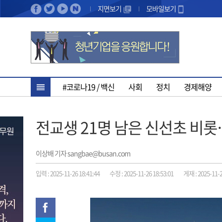
지면보기
모바일보기
#코로나19 / 백신
사회
정치
경제해양
전교생 21명 남은 신선초 비롯
이상배 기자 sangbae@busan.com
입력 : 2025-11-26 18:41:44
수정 : 2025-11-26 18:53:01
게재 : 2025-11-2