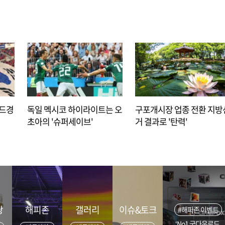
아드경
독일 멕시코 하이라이트는 오
구포개시장 업종 전환 지방
초아의 '슈퍼세이브'
거 결과로 '탄력'
광
해피존
갤러리
이슈&토크
#해피존 이벤트
‘No1 굿다운로드