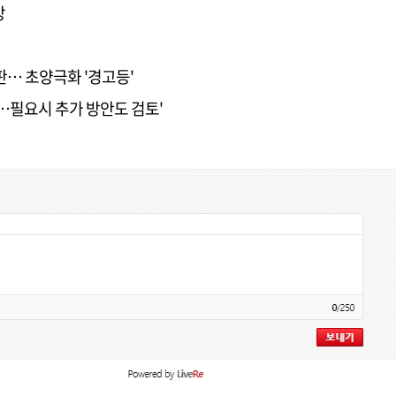
망
판… 초양극화 '경고등'
대…필요시 추가 방안도 검토'