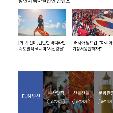
당신이 좋아할만한 콘텐츠
[화보] 선미, 탄탄한 바디라인
[러시아 월드컵] "아시
속 도발적 섹시미 '시선강탈'
기장서응원하자!"
부산맛집
산들산들
문화관
FUN 부산
바로가기
바로가기
바로가기