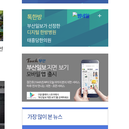
톡한방
부산일보가 선정한
디지털 한방병원
태흥당한의원
선
가장 많이 본 뉴스