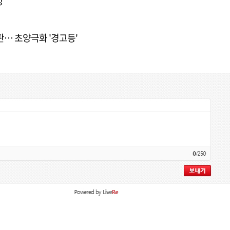
망
판… 초양극화 '경고등'