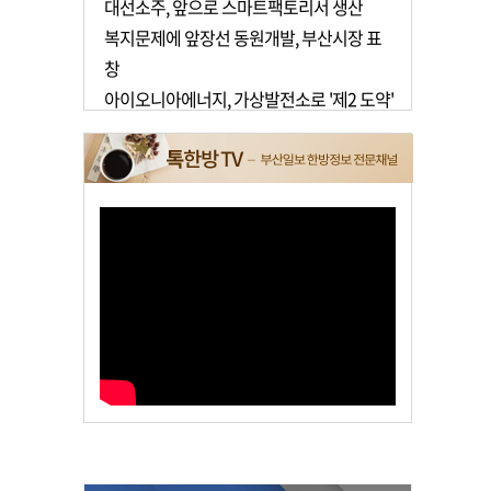
대선소주, 앞으로 스마트팩토리서 생산
복지문제에 앞장선 동원개발, 부산시장 표
창
아이오니아에너지, 가상발전소로 '제2 도약'