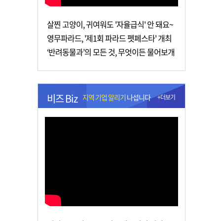
살찐 고양이, 귀여워도 '자율급식' 안 돼요~
영무파라드, '제1회 파라드 펫페스타' 개최
‘반려동물과’의 모든 것, 무엇이든 물어보개
비즈 Biz
지역 기업 알리기
나섭니다
+더보기