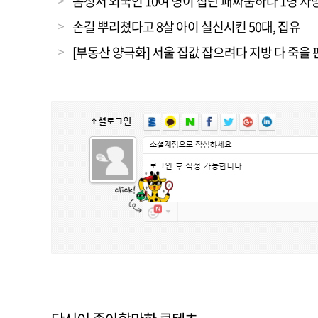
음성서 외국인 10여 명이 집단 패싸움하다 1명 사
손길 뿌리쳤다고 8살 아이 실신시킨 50대, 집유
[부동산 양극화] 서울 집값 잡으려다 지방 다 죽을 