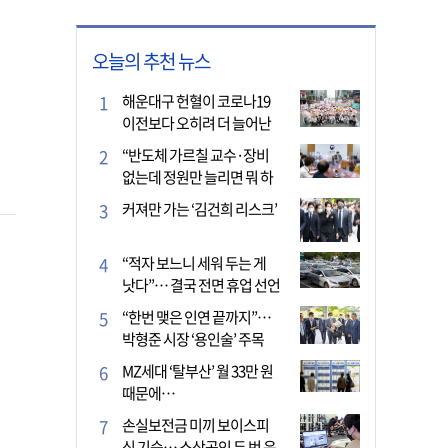
오늘의 추천 뉴스
해운대구 헌혈이 코로나19
이전보다 오히려 더 늘어난
이유는?
“반도체 가르칠 교수·장비
없는데 정원만 늘리면 뭐 하
나”
커져만 가는 ‘김건희 리스크’
“적자 보느니 세워 두는 게
낫다”… 결국 전면 휴업 선언
한 택시회사
“한번 맺은 인연 끝까지”…
박형준 시장 ‘용인술’ 주목
MZ세대 ‘탈부산’ 월 33만 원
때문에…
손실보전금 미끼 보이스피
싱 기승… 소상공인 두 번 운