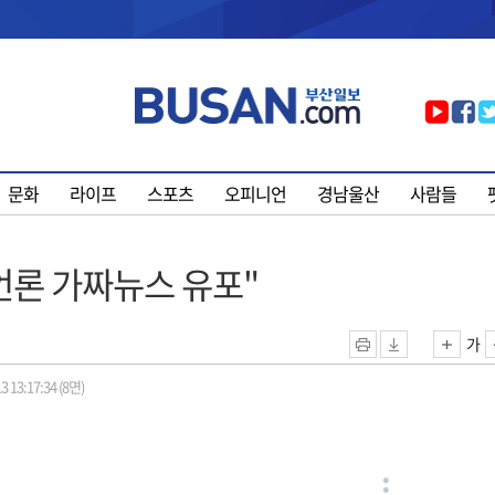
문화
라이프
스포츠
오피니언
경남울산
사람들
 언론 가짜뉴스 유포"
가
3 13:17:34 (8면)