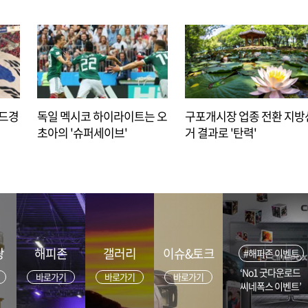
아드경
독일 멕시코 하이라이트는 오
구포개시장 업종 전환 지방
초아의 '슈퍼세이브'
거 결과로 '탄력'
광
해피존
갤러리
이슈&토크
#해피존 이벤트
‘No1 굿다운로드
바로가기
바로가기
바로가기
씨네폭스 이벤트’