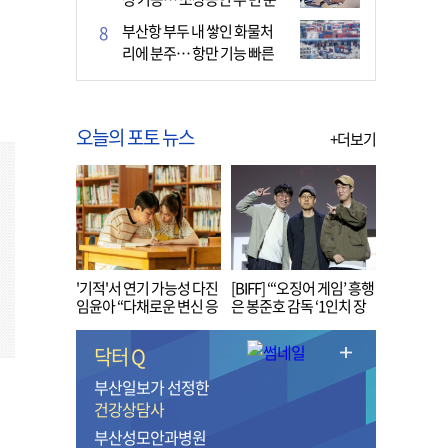
다
부산항 부두 내 쌓인 화물처
리에 분주… 항만 기능 빠른
회복세
오늘의 포토 뉴스
+더보기
'기적'서 연기 가능성 다진
[BIFF] “‘오징어 게임’ 흥행
임윤아 “다채로운 변신 응
은 봉준호 감독 ‘1인치 장
원해 주세요”
벽’ 무너진 순간”
닥터 Q
부산일보가 선정한
건강상담사
부산성모안과병원