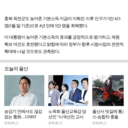
충북 옥천군도 농어촌 기본소득 지급이 이뤄진 이후 인구가 5만 423
명(5월 말 기준)으로 4년 만에 5만 명을 회복했다.
이 대통령이 농어촌 기본소득의 효과를 긍정적으로 평가하고, 재원
확보 여건도 호전됐다고 밝힘에 따라 정부가 향후 시범사업의 전면적
확대에 나설 것으로도 관측된다.
오늘의 울산
승강기 안에서도 끊김
노옥희 울산교육감 당
울산서 빗길에 통근
없는 통화…UNIST
선인 "시국선언 교사
스-승합차 충돌
2018.08.23
2018.08.23
2018.08.23