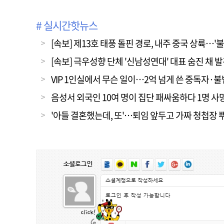
# 실시간핫뉴스
[속보] 제13호 태풍 돌핀 경로, 내주 중국 상륙…'
[속보] 극우성향 단체 '신남성연대' 대표 숨진 채 
VIP 1인실에서 무슨 일이…2억 넘게 쓴 중독자·
음성서 외국인 10여 명이 집단 패싸움하다 1명 사
'아들 결혼했는데, 또'…퇴임 앞두고 가짜 청첩장 