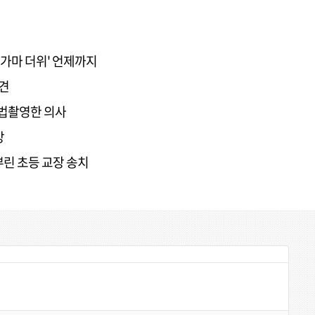
불가마 더위' 언제까지
발견
불법촬영한 의사
망
뿌린 초등 교장 송치