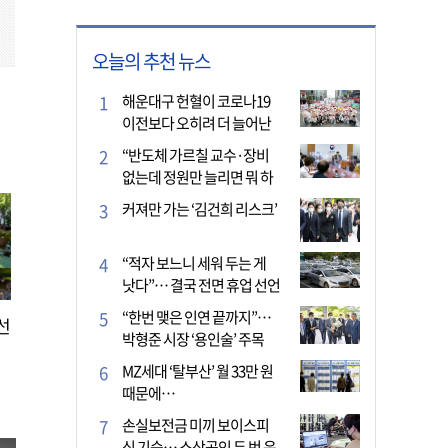
오늘의 추천 뉴스
해운대구 헌혈이 코로나19
이전보다 오히려 더 늘어난
이유는?
“반도체 가르칠 교수·장비
없는데 정원만 늘리면 뭐 하
나”
커져만 가는 ‘김건희 리스크’
“적자 보느니 세워 두는 게
낫다”… 결국 전면 휴업 선언
한 택시회사
“한번 맺은 인연 끝까지”…
선
박형준 시장 ‘용인술’ 주목
MZ세대 ‘탈부산’ 월 33만 원
때문에…
손실보전금 미끼 보이스피
싱 기승… 소상공인 두 번 운