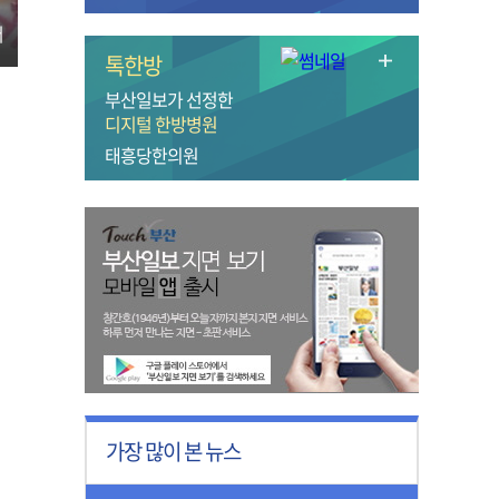
터
톡한방
부산일보가 선정한
디지털 한방병원
태흥당한의원
가장 많이 본 뉴스