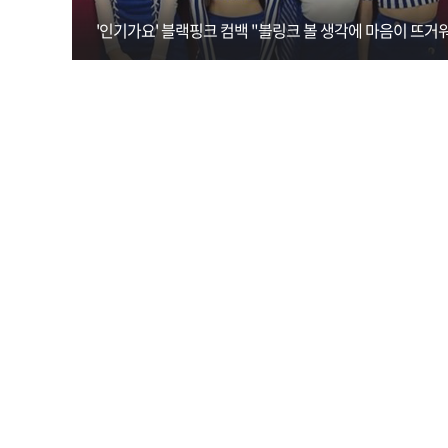
'인기가요' 블랙핑크 컴백 "블링크 볼 생각에 마음이 뜨거워