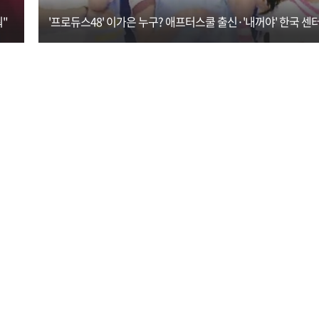
"
'프로듀스48' 이가은 누구? 애프터스쿨 출신·'내꺼야' 한국 센