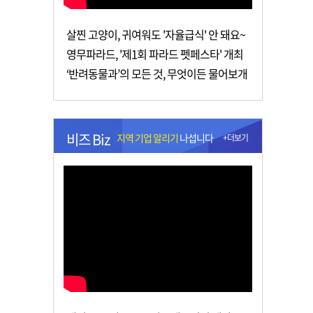
살찐 고양이, 귀여워도 '자율급식' 안 돼요~
영무파라드, '제1회 파라드 펫페스타' 개최
‘반려동물과’의 모든 것, 무엇이든 물어보개
비즈 Biz
지역 기업 알리기
나섭니다
+더보기