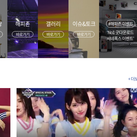
광
해피존
갤러리
이슈&토크
#해피존 이벤트
‘No1 굿다운로드
바로가기
바로가기
바로가기
씨네폭스 이벤트’
+ 더