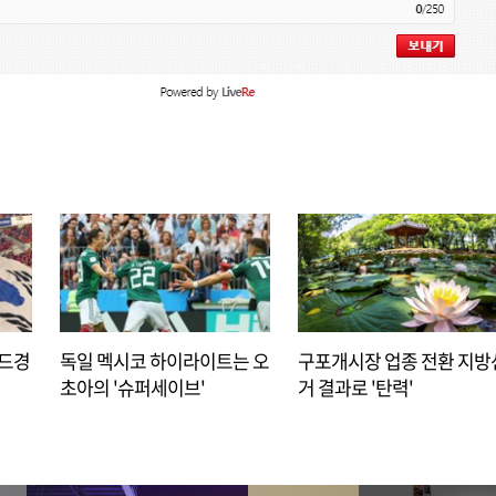
아드경
독일 멕시코 하이라이트는 오
구포개시장 업종 전환 지방
초아의 '슈퍼세이브'
거 결과로 '탄력'