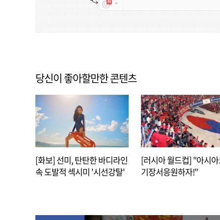
당신이 좋아할만한 콘텐츠
[화보] 선미, 탄탄한 바디라인
[러시아 월드컵] "아시
속 도발적 섹시미 '시선강탈'
기장서응원하자!"