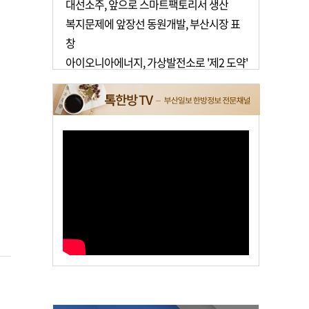
대선소주, 앞으로 스마트팩토리서 생산
복지문제에 앞장선 동원개발, 부산시장 표
창
아이오니아에너지, 가상발전소로 '제2 도약'