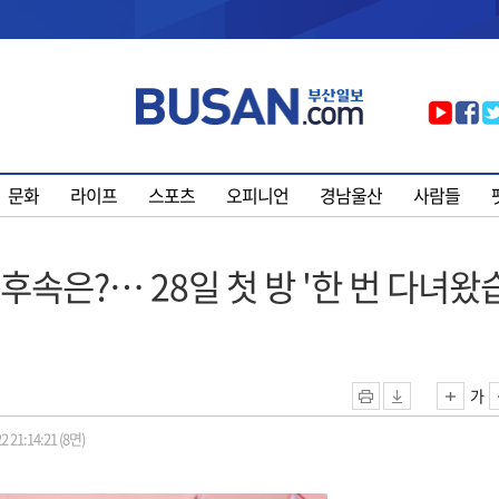
문화
라이프
스포츠
오피니언
경남울산
사람들
후속은?… 28일 첫 방 '한 번 다녀왔
가
2 21:14:21 (8면)