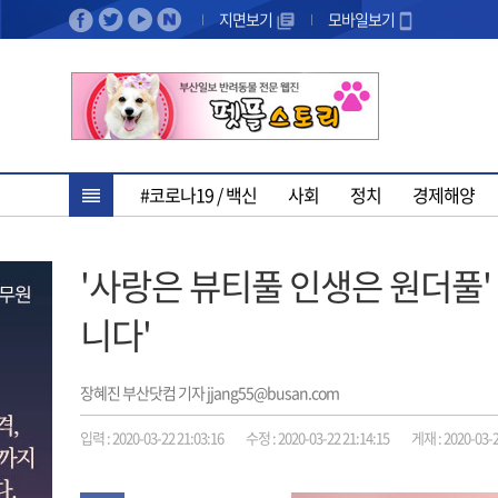
지면보기
모바일보기
#코로나19 / 백신
사회
정치
경제해양
'사랑은 뷰티풀 인생은 원더풀' 
니다'
장혜진 부산닷컴 기자 jjang55@busan.com
입력 : 2020-03-22 21:03:16
수정 : 2020-03-22 21:14:15
게재 : 2020-03-2