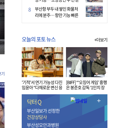
다
부산항 부두 내 쌓인 화물처
리에 분주… 항만 기능 빠른
회복세
오늘의 포토 뉴스
+더보기
보기
'기적'서 연기 가능성 다진
[BIFF] “‘오징어 게임’ 흥행
임윤아 “다채로운 변신 응
은 봉준호 감독 ‘1인치 장
원해 주세요”
벽’ 무너진 순간”
닥터 Q
부산일보가 선정한
건강상담사
부산성모안과병원