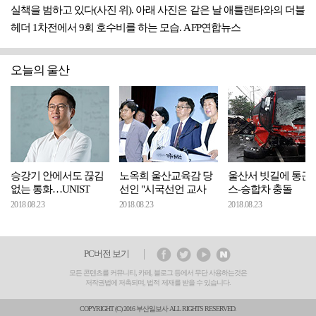
실책을 범하고 있다(사진 위). 아래 사진은 같은 날 애틀랜타와의 더블
헤더 1차전에서 9회 호수비를 하는 모습. AFP연합뉴스
오늘의 울산
승강기 안에서도 끊김
노옥희 울산교육감 당
울산서 빗길에 통근
없는 통화…UNIST
선인 "시국선언 교사
스-승합차 충돌
2018.08.23
2018.08.23
2018.08.23
PC버전 보기
모든 콘텐츠를 커뮤니티, 카페, 블로그 등에서 무단 사용하는것은
저작권법에 저촉되며, 법적 제재를 받을 수 있습니다.
COPYRIGHT (C) 2016 부산일보사 ALL RIGHTS RESERVED.