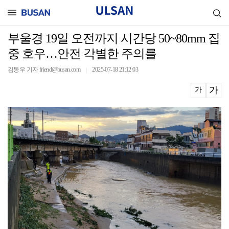
부울경 19일 오전까지 시간당 50~80mm 집
중 호우…안전 각별한 주의를
김동우 기자 friend@busan.com
2025-07-18 21:12:03
｜
가
가