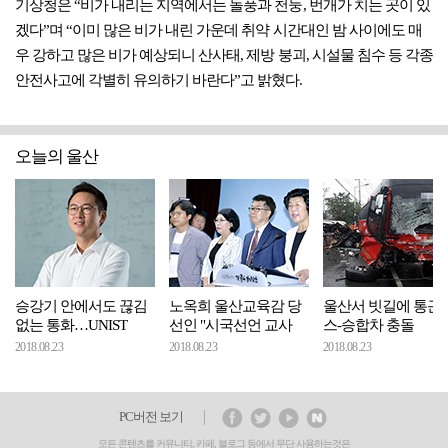
기상청은 “비가 내리는 지역에서는 돌풍과 천둥, 번개가 치는 곳이 있
겠다”며 “이미 많은 비가 내린 가운데 취약 시간대인 밤 사이에도 매
우 강하고 많은 비가 예상되니 산사태, 제방 붕괴, 시설물 침수 등 각종
안전사고에 각별히 유의하기 바란다”고 밝혔다.
오늘의 울산
승강기 안에서도 끊김
노옥희 울산교육감 당
울산서 빗길에 통근
없는 통화…UNIST
선인 "시국선언 교사
스-승합차 충돌
2018.08.23
2018.08.23
2018.08.23
PC버전 보기
모든 콘텐츠를 커뮤니티, 카페, 블로그 등에서 무단 사용하는것은