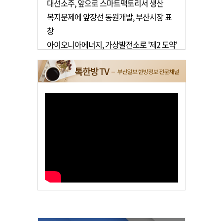
대선소주, 앞으로 스마트팩토리서 생산
복지문제에 앞장선 동원개발, 부산시장 표
창
아이오니아에너지, 가상발전소로 '제2 도약'