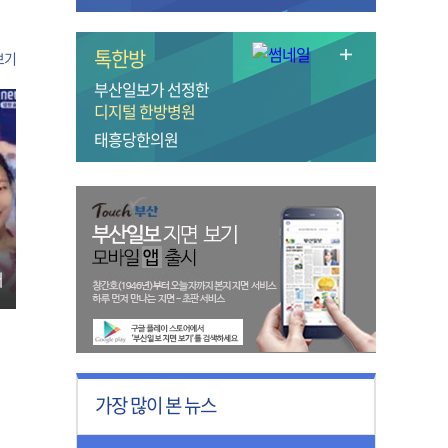
톡한방
보기
부산일보가 선정한
디지털 한방병원
태흥당한의원
터
가장 많이 본 뉴스