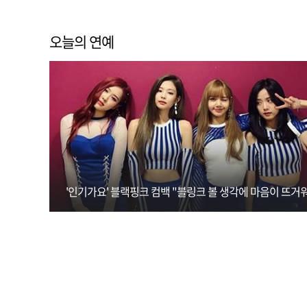
오늘의 연예
'인기가요' 블랙핑크 컴백 "블링크 볼 생각에 마음이 뜨거워