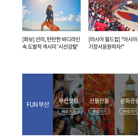
[화보] 선미, 탄탄한 바디라인
[러시아 월드컵] "아시
속 도발적 섹시미 '시선강탈'
기장서응원하자!"
부산맛집
산들산들
문화관
FUN 부산
바로가기
바로가기
바로가기