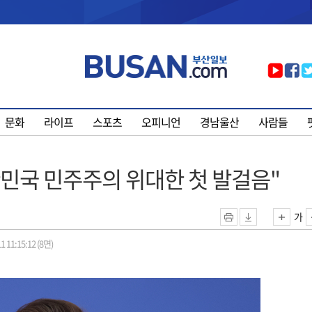
문화
라이프
스포츠
오피니언
경남울산
사람들
한민국 민주주의 위대한 첫 발걸음"
가
1 11:15:12 (8면)