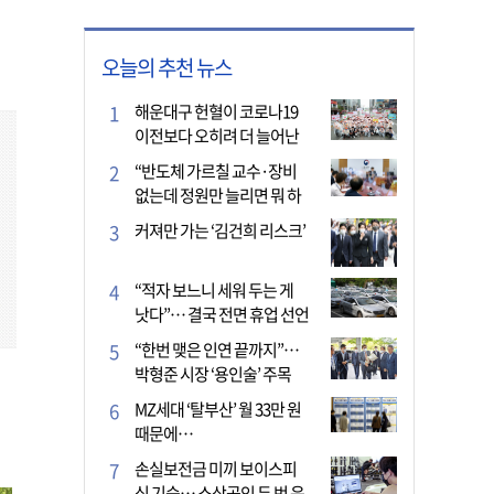
오늘의 추천 뉴스
해운대구 헌혈이 코로나19
이전보다 오히려 더 늘어난
이유는?
“반도체 가르칠 교수·장비
없는데 정원만 늘리면 뭐 하
나”
커져만 가는 ‘김건희 리스크’
“적자 보느니 세워 두는 게
낫다”… 결국 전면 휴업 선언
한 택시회사
“한번 맺은 인연 끝까지”…
박형준 시장 ‘용인술’ 주목
MZ세대 ‘탈부산’ 월 33만 원
때문에…
손실보전금 미끼 보이스피
싱 기승… 소상공인 두 번 운