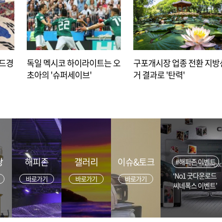
아드경
독일 멕시코 하이라이트는 오
구포개시장 업종 전환 지방
초아의 '슈퍼세이브'
거 결과로 '탄력'
광
해피존
갤러리
이슈&토크
#해피존 이벤트
‘No1 굿다운로드
바로가기
바로가기
바로가기
씨네폭스 이벤트’