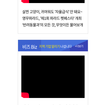
살찐 고양이, 귀여워도 '자율급식' 안 돼요~
영무파라드, '제1회 파라드 펫페스타' 개최
‘반려동물과’의 모든 것, 무엇이든 물어보개
비즈 Biz
지역 기업 알리기
나섭니다
+더보기