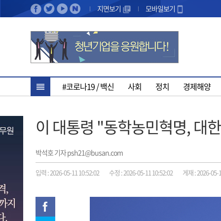
지면보기
모바일보기
#코로나19 / 백신
사회
정치
경제해양
이 대통령 "동학농민혁명, 대
박석호 기자 psh21@busan.com
입력 : 2026-05-11 10:52:02
수정 : 2026-05-11 10:52:02
게재 : 2026-05-1