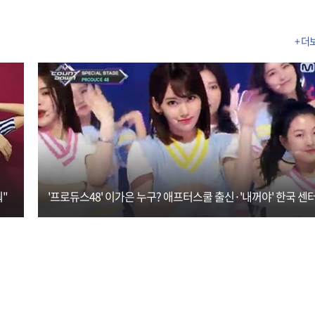
+ 더
"
'프로듀스48' 이가은 누구? 애프터스쿨 출신·'내꺼야' 한국 센