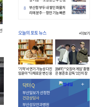
다
부산항 부두 내 쌓인 화물처
리에 분주… 항만 기능 빠른
회복세
선
오늘의 포토 뉴스
+더보기
'기적'서 연기 가능성 다진
[BIFF] “‘오징어 게임’ 흥행
임윤아 “다채로운 변신 응
은 봉준호 감독 ‘1인치 장
원해 주세요”
벽’ 무너진 순간”
닥터 Q
부산일보가 선정한
건강상담사
부산성모안과병원