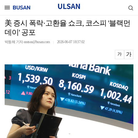
美 증시 폭락·고환율 쇼크, 코스피 '블랙먼
데이' 공포
박동해 기자 eastsea@busan.com
2026-06-07 18:37:02
｜
가
가