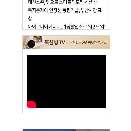
대선소주, 앞으로 스마트팩토리서 생산
복지문제에 앞장선 동원개발, 부산시장 표
창
아이오니아에너지, 가상발전소로 '제2 도약'