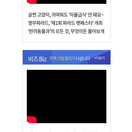
살찐 고양이, 귀여워도 '자율급식' 안 돼요~
영무파라드, '제1회 파라드 펫페스타' 개최
‘반려동물과’의 모든 것, 무엇이든 물어보개
비즈 Biz
지역 기업 알리기
나섭니다
+더보기