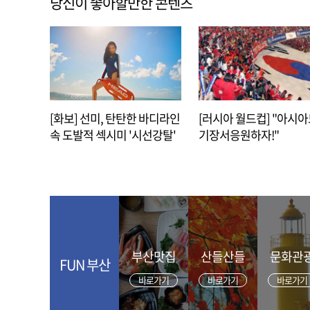
당신이 좋아할만한 콘텐츠
[화보] 선미, 탄탄한 바디라인
[러시아 월드컵] "아시
속 도발적 섹시미 '시선강탈'
기장서응원하자!"
부산맛집
산들산들
문화관
FUN 부산
바로가기
바로가기
바로가기