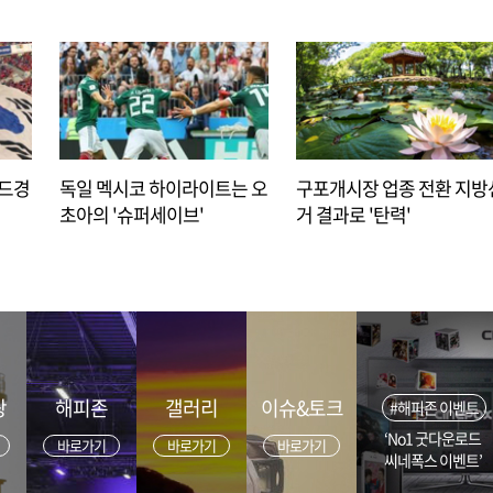
아드경
독일 멕시코 하이라이트는 오
구포개시장 업종 전환 지방
초아의 '슈퍼세이브'
거 결과로 '탄력'
광
해피존
갤러리
이슈&토크
#해피존 이벤트
‘No1 굿다운로드
바로가기
바로가기
바로가기
씨네폭스 이벤트’