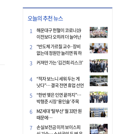
오늘의 추천 뉴스
해운대구 헌혈이 코로나19
이전보다 오히려 더 늘어난
이유는?
“반도체 가르칠 교수·장비
없는데 정원만 늘리면 뭐 하
나”
커져만 가는 ‘김건희 리스크’
“적자 보느니 세워 두는 게
낫다”… 결국 전면 휴업 선언
한 택시회사
“한번 맺은 인연 끝까지”…
박형준 시장 ‘용인술’ 주목
MZ세대 ‘탈부산’ 월 33만 원
때문에…
손실보전금 미끼 보이스피
싱 기승… 소상공인 두 번 운