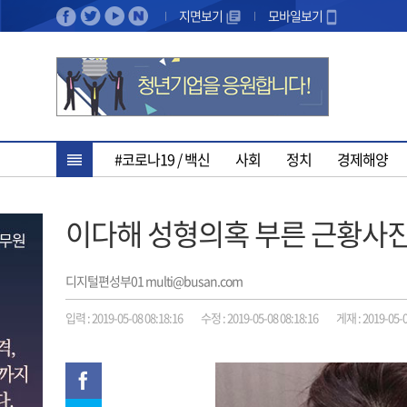
지면보기
모바일보기
#코로나19 / 백신
사회
정치
경제해양
이다해 성형의혹 부른 근황사
디지털편성부01 multi@busan.com
입력 : 2019-05-08 08:18:16
수정 : 2019-05-08 08:18:16
게재 : 2019-05-0