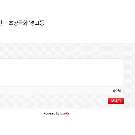
다
판… 초양극화 '경고등'