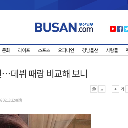
문화
라이프
스포츠
오피니언
경남울산
사람들
진…데뷔 때랑 비교해 보니
가
8 08:18:22 (8면)