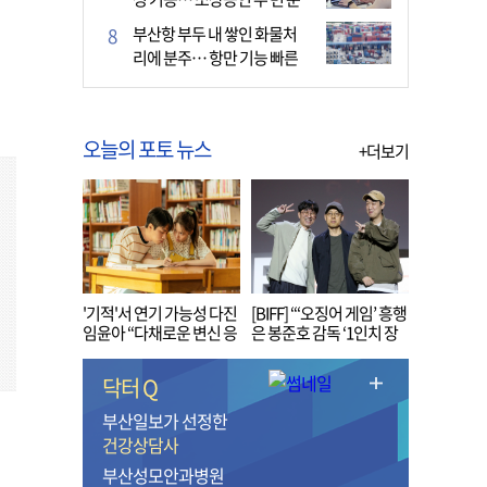
다
부산항 부두 내 쌓인 화물처
리에 분주… 항만 기능 빠른
회복세
오늘의 포토 뉴스
+더보기
'기적'서 연기 가능성 다진
[BIFF] “‘오징어 게임’ 흥행
임윤아 “다채로운 변신 응
은 봉준호 감독 ‘1인치 장
원해 주세요”
벽’ 무너진 순간”
닥터 Q
부산일보가 선정한
건강상담사
부산성모안과병원