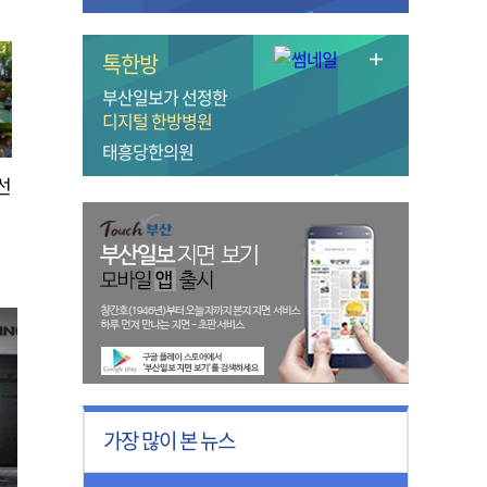
톡한방
부산일보가 선정한
디지털 한방병원
태흥당한의원
선
가장 많이 본 뉴스