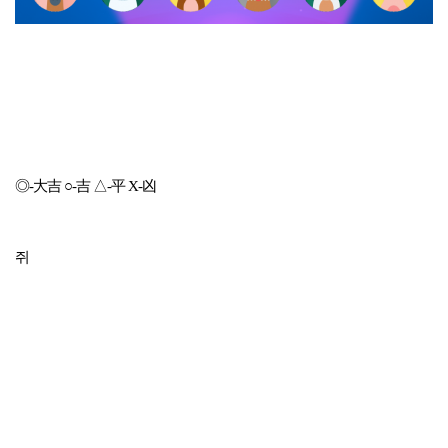
◎-大吉 ○-吉 △-平 X-凶
쥐