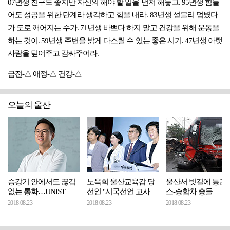
07년생 친구도 좋지만 자신의 해야 할 일을 먼저 해놓고. 95년생 힘들
어도 성공을 위한 단계라 생각하고 힘을 내라. 83년생 섣불리 덤볐다
가 도로 깨어지는 수가. 71년생 바쁘다 하지 말고 건강을 위해 운동을
하는 것이. 59년생 주변을 밝게 다스릴 수 있는 좋은 시기. 47년생 아랫
사람을 덮어주고 감싸주어라.
금전-△ 애정-△ 건강-△
오늘의 울산
승강기 안에서도 끊김
노옥희 울산교육감 당
울산서 빗길에 통근
없는 통화…UNIST
선인 "시국선언 교사
스-승합차 충돌
2018.08.23
2018.08.23
2018.08.23