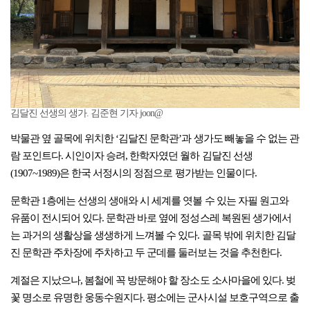
김달진 선생의 생가. 김준현 기자 joon@
박물관 옆 골목에 위치한 ‘김달진 문학관’과 생가도 빼놓을 수 없는 관
람 포인트다. 시인이자 승려, 한학자였던 월하 김달진 선생
(1907~1989)은 한국 서정시의 정점으로 평가받는 인물이다.
문학관 1층에는 선생의 생애와 시 세계를 엿볼 수 있는 자필 원고와
유품이 전시되어 있다. 문학관 바로 옆에 정성스레 복원된 생가에서
는 과거의 생활상을 생생하게 느껴볼 수 있다. 골목 밖에 위치한 김달
진 문학관 주차장에 주차하고 두 군데를 둘러보는 것을 추천한다.
계절은 지났으나, 봄철에 꼭 방문해야 할 장소도 소사마을에 있다. 벚
꽃 명소로 유명한 웅동수원지다. 평소에는 군사시설 보호구역으로 출