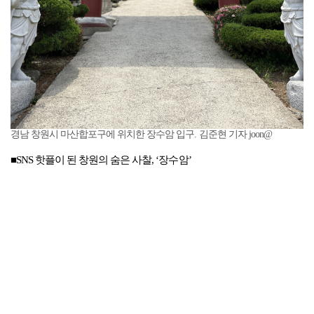
경남 창원시 마산합포구에 위치한 장수암 입구. 김준현 기자 joon@
■SNS 핫플이 된 창원의 숨은 사찰, ‘장수암’