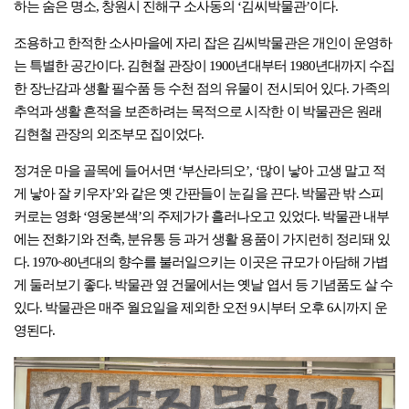
하는 숨은 명소, 창원시 진해구 소사동의 ‘김씨박물관’이다.
조용하고 한적한 소사마을에 자리 잡은 김씨박물관은 개인이 운영하
는 특별한 공간이다. 김현철 관장이 1900년대부터 1980년대까지 수집
한 장난감과 생활 필수품 등 수천 점의 유물이 전시되어 있다. 가족의
추억과 생활 흔적을 보존하려는 목적으로 시작한 이 박물관은 원래
김현철 관장의 외조부모 집이었다.
정겨운 마을 골목에 들어서면 ‘부산라듸오’, ‘많이 낳아 고생 말고 적
게 낳아 잘 키우자’와 같은 옛 간판들이 눈길을 끈다. 박물관 밖 스피
커로는 영화 ‘영웅본색’의 주제가가 흘러나오고 있었다. 박물관 내부
에는 전화기와 전축, 분유통 등 과거 생활 용품이 가지런히 정리돼 있
다. 1970~80년대의 향수를 불러일으키는 이곳은 규모가 아담해 가볍
게 둘러보기 좋다. 박물관 옆 건물에서는 옛날 엽서 등 기념품도 살 수
있다. 박물관은 매주 월요일을 제외한 오전 9시부터 오후 6시까지 운
영된다.