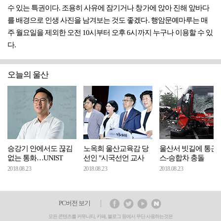
수 있는 특권이다. 조용히 사유에 잠기거나 창가에 앉아 진해 앞바다
를 배경으로 인생 사진을 남겨보는 것도 좋겠다. 행암문예마루는 매
주 월요일을 제외한 오전 10시부터 오후 6시까지 누구나 이용할 수 있
다.
오늘의 울산
승강기 안에서도 끊김
노옥희 울산교육감 당
울산서 빗길에 통근
없는 통화…UNIST
선인 "시국선언 교사
스-승합차 충돌
2018.08.23
2018.08.23
2018.08.23
PC버전 보기
모든 콘텐츠를 커뮤니티, 카페, 블로그 등에서 무단 사용하는것은