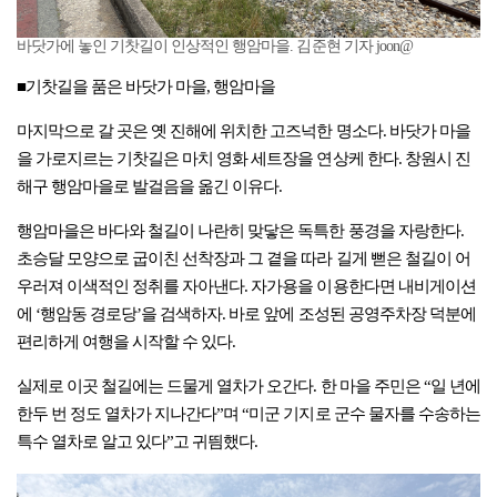
바닷가에 놓인 기찻길이 인상적인 행암마을. 김준현 기자 joon@
■기찻길을 품은 바닷가 마을, 행암마을
마지막으로 갈 곳은 옛 진해에 위치한 고즈넉한 명소다. 바닷가 마을
을 가로지르는 기찻길은 마치 영화 세트장을 연상케 한다. 창원시 진
해구 행암마을로 발걸음을 옮긴 이유다.
행암마을은 바다와 철길이 나란히 맞닿은 독특한 풍경을 자랑한다.
초승달 모양으로 굽이친 선착장과 그 곁을 따라 길게 뻗은 철길이 어
우러져 이색적인 정취를 자아낸다. 자가용을 이용한다면 내비게이션
에 ‘행암동 경로당’을 검색하자. 바로 앞에 조성된 공영주차장 덕분에
편리하게 여행을 시작할 수 있다.
실제로 이곳 철길에는 드물게 열차가 오간다. 한 마을 주민은 “일 년에
한두 번 정도 열차가 지나간다”며 “미군 기지로 군수 물자를 수송하는
특수 열차로 알고 있다”고 귀띔했다.