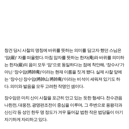
창건 당시 사찰의 명칭에 바위를 뜻하는 의미를 담고자 했던 스님은
‘암(巖)’ 자를 떠올렸다. 마침 암자를 뜻하는 한자(庵)와 바위를 의미하
는 한자(巖)의 음이 모두 ‘암’으로 동일하다는 점에 착안해, ‘장수사’가
아닌 ‘장수암(將帥庵)’이라는 현재 이름을 짓게 됐다. 실제 사찰 앞에
는 ‘장수산 장수암(將帥山 將帥庵)’이라는 비석이 세워져 있기도 하
다. 의미와 발음을 모두 고려한 작명인 셈이다.
장수암은 마치 산이 사찰을 포근히 안고 있는 듯한 형세다. 천수관음
나한전, 대웅전, 광명편조전이 중심을 이루며, 그 주변으로 용왕각과
산신각 등 성인 한두 명 정도가 겨우 들어갈 법한 작은 법당들이 아기
자기하게 자리하고 있다.