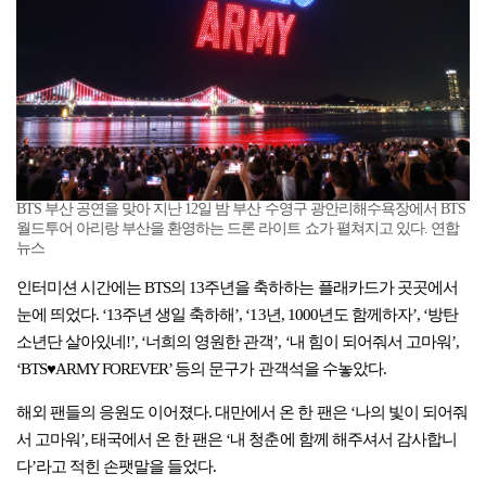
BTS 부산 공연을 맞아 지난 12일 밤 부산 수영구 광안리해수욕장에서 BTS
월드투어 아리랑 부산을 환영하는 드론 라이트 쇼가 펼쳐지고 있다. 연합
뉴스
인터미션 시간에는 BTS의 13주년을 축하하는 플래카드가 곳곳에서
눈에 띄었다. ‘13주년 생일 축하해’, ‘13년, 1000년도 함께하자’, ‘방탄
소년단 살아있네!’, ‘너희의 영원한 관객’, ‘내 힘이 되어줘서 고마워’,
‘BTS♥ARMY FOREVER’ 등의 문구가 관객석을 수놓았다.
해외 팬들의 응원도 이어졌다. 대만에서 온 한 팬은 ‘나의 빛이 되어줘
서 고마워’, 태국에서 온 한 팬은 ‘내 청춘에 함께 해주셔서 감사합니
다’라고 적힌 손팻말을 들었다.