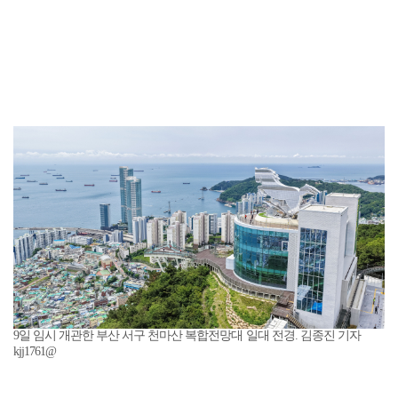
9일 임시 개관한 부산 서구 천마산 복합전망대 일대 전경. 김종진 기자
kjj1761@