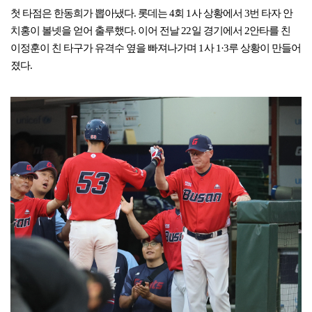
첫 타점은 한동희가 뽑아냈다. 롯데는 4회 1사 상황에서 3번 타자 안
치홍이 볼넷을 얻어 출루했다. 이어 전날 22일 경기에서 2안타를 친
이정훈이 친 타구가 유격수 옆을 빠져나가며 1사 1·3루 상황이 만들어
졌다.