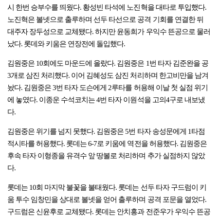
시 한번 승부수를 띄웠다. 황성빈 타석에 노진혁을 대타로 투입했다.
노진혁은 볼넷으로 출루하며 선두 타선으로 공격 기회를 연결한 뒤
대주자 장두성으로 교체됐다. 하지만 윤동희가 우익수 뜬공으로 물러
났다. 롯데와 키움은 연장전에 돌입했다.
김원중은 10회에도 마운드에 올랐다. 김원중은 1번 타자 김준완을 공
3개로 삼진 처리했다. 이어 김혜성도 삼진 처리하며 한고비만을 남겨
놨다. 김원중은 3번 타자 도슨에게 2루타를 허용해 이날 첫 실점 위기
에 놓였다. 이종운 수석코치는 4번 타자 이원석을 고의4구로 내보냈
다.
김원중은 위기를 넘지 못했다. 김원중은 5번 타자 송성문에게 1타점
적시타를 허용했다. 롯데는 6-7로 키움에 역전을 허용했다. 김원중은
후속 타자 이형종을 유격수 앞 땅볼로 처리하며 추가 실점하지 않았
다.
롯데는 10회 마지막 불꽃을 불태웠다. 롯데는 선두 타자 구드럼이 키
움 투수 임창민을 상대로 볼넷을 얻어 출루하며 공격 포문을 열었다.
구드럼은 신윤후로 교체됐다. 롯데는 안치홍과 전준우가 우익수 뜬공