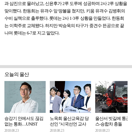
과 삼진으로 물러났고, 신윤후가 2루 도루에 성공하며 2사 2루 상황을
맞이했다. 한동희는 유격수 앞 땅볼을 쳤지만, 키움 유격수 김병휘의
수비 실책으로 출루했다. 롯데는 2사 1·3루 상황을 만들었다. 한동희
는 이학주로 교체됐다. 하지만 박승욱의 타구가 중견수 뜬공으로 끝
나며 롯데는 6-7로 지고 말았다.
오늘의 울산
승강기 안에서도 끊김
노옥희 울산교육감 당
울산서 빗길에 통근
없는 통화…UNIST
선인 "시국선언 교사
스-승합차 충돌
2018.08.23
2018.08.23
2018.08.23