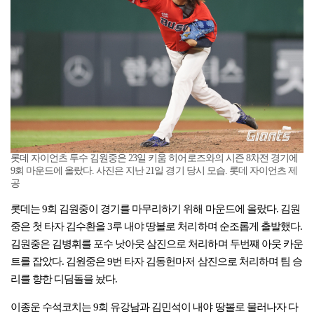
롯데 자이언츠 투수 김원중은 23일 키움 히어로즈와의 시즌 8차전 경기에
9회 마운드에 올랐다. 사진은 지난 21일 경기 당시 모습. 롯데 자이언츠 제
공
롯데는 9회 김원중이 경기를 마무리하기 위해 마운드에 올랐다. 김원
중은 첫 타자 김수환을 3루 내야 땅볼로 처리하며 순조롭게 출발했다.
김원중은 김병휘를 포수 낫아웃 삼진으로 처리하며 두번쨰 아웃 카운
트를 잡았다. 김원중은 9번 타자 김동헌마저 삼진으로 처리하며 팀 승
리를 향한 디딤돌을 놨다.
이종운 수석코치는 9회 유강남과 김민석이 내야 땅볼로 물러나자 다