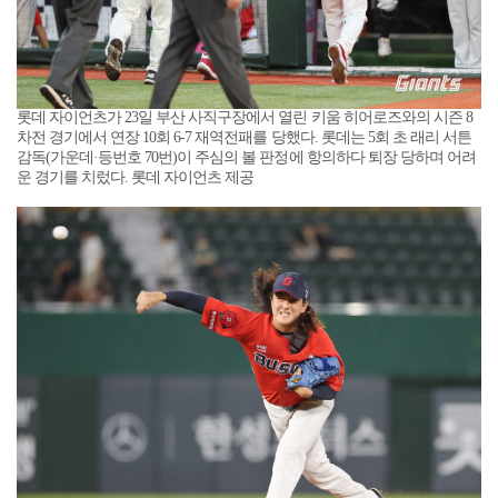
롯데 자이언츠가 23일 부산 사직구장에서 열린 키움 히어로즈와의 시즌 8
차전 경기에서 연장 10회 6-7 재역전패를 당했다. 롯데는 5회 초 래리 서튼
감독(가운데·등번호 70번)이 주심의 볼 판정에 항의하다 퇴장 당하며 어려
운 경기를 치렀다. 롯데 자이언츠 제공