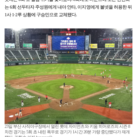
는 6회 선두타자 주성원에게 내야 안타, 이지영에게 볼넷을 허용한 뒤
1사 1·2루 상황에 구승민으로 교체됐다.
23일 부산 사직야구장에서 열린 롯데 자이언츠와 키움 히어로즈의 시즌 8
차전 경기는 5회 초 내린 폭우로 경기가 1시간 20분 가량 중단됐다가 재개