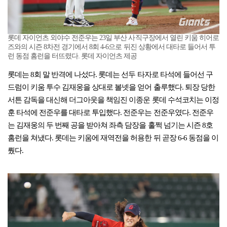
롯데 자이언츠 외야수 전준우는 23일 부산 사직구장에서 열린 키움 히어로
즈와의 시즌 8차전 경기에서 8회 4-6으로 뒤진 상황에서 대타로 들어서 투
런 동점 홈런을 터뜨렸다. 롯데 자이언츠 제공
롯데는 8회 말 반격에 나섰다. 롯데는 선두 타자로 타석에 들어선 구
드럼이 키움 투수 김재웅을 상대로 볼넷을 얻어 출루했다. 퇴장 당한
서튼 감독을 대신해 더그아웃을 책임진 이종운 롯데 수석코치는 이정
훈 타석에 전준우를 대타로 투입했다. 전준우는 전준우였다. 전준우
는 김재웅의 두 번째 공을 받아쳐 좌측 담장을 훌쩍 넘기는 시즌 8호
홈런을 쳐냈다. 롯데는 키움에 재역전을 허용한 뒤 곧장 6-6 동점을 이
뤘다.