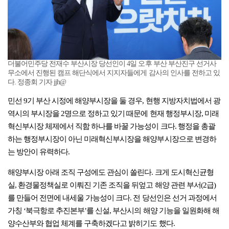
더불어민주당 전재수 부산시장 당선인이 4일 오후 부산 부산진구 선거사
무소에서 진행된 캠프 해단식에서 지지자들에게 감사의 인사를 전하고 있
다. 정종회 기자 jjh@
민선 9기 부산 시정에 해양부시장을 둘 경우, 현행 지방자치법에서 광
역시의 부시장을 2명으로 정하고 있기 때문에 현재 행정부시장, 미래
혁신부시장 체제에서 직함 하나를 바꿀 가능성이 크다. 행정을 총괄
하는 행정부시장이 아닌 미래혁신부시장을 해양부시장으로 변경하
는 방안이 유력하다.
해양부시장 아래 조직 구성에도 관심이 쏠린다. 크게 도시혁신균형
실, 환경물정책실로 이뤄진 기존 조직을 뒤엎고 해양 관련 부서(2급)
를 만들어 전면에 내세울 가능성이 크다. 전 당선인은 선거 과정에서
가칭 ‘북극항로 추진본부’를 신설, 부산시의 해양 기능을 일원화해 해
양수산부와 협업 체계를 구축하겠다고 밝히기도 했다.