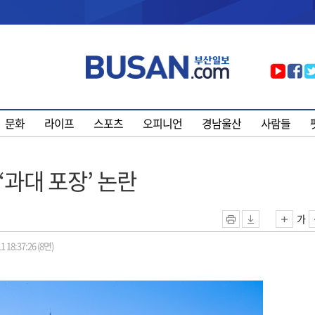
문화
라이프
스포츠
오피니언
경남울산
사람들
‘과대 포장’ 논란
가
1 18:37:26 (8면)