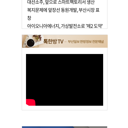
대선소주, 앞으로 스마트팩토리서 생산
복지문제에 앞장선 동원개발, 부산시장 표
창
아이오니아에너지, 가상발전소로 '제2 도약'