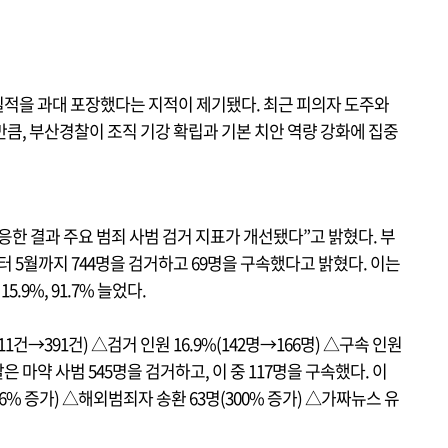
적을 과대 포장했다는 지적이 제기됐다. 최근 피의자 도주와
큼, 부산경찰이 조직 기강 확립과 기본 치안 역량 강화에 집중
응한 결과 주요 범죄 사범 검거 지표가 개선됐다”고 밝혔다. 부
 5월까지 744명을 검거하고 69명을 구속했다고 밝혔다. 이는
9%, 91.7% 늘었다.
11건→391건) △검거 인원 16.9%(142명→166명) △구속 인원
은 마약 사범 545명을 검거하고, 이 중 117명을 구속했다. 이
6% 증가) △해외범죄자 송환 63명(300% 증가) △가짜뉴스 유