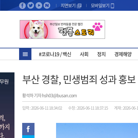
지면보기
모바일보기
#코로나19 / 백신
사회
정치
경제해양
부산 경찰, 민생범죄 성과 홍보 
황석하 기자 hsh03@busan.com
입력 : 2026-06-11 18:34:02
수정 : 2026-06-11 18:37:15
게재 : 2026-06-1