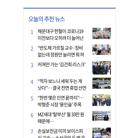
오늘의 추천 뉴스
해운대구 헌혈이 코로나19
이전보다 오히려 더 늘어난
이유는?
“반도체 가르칠 교수·장비
없는데 정원만 늘리면 뭐 하
나”
커져만 가는 ‘김건희 리스크’
“적자 보느니 세워 두는 게
낫다”… 결국 전면 휴업 선언
한 택시회사
“한번 맺은 인연 끝까지”…
박형준 시장 ‘용인술’ 주목
MZ세대 ‘탈부산’ 월 33만 원
때문에…
손실보전금 미끼 보이스피
싱 기승… 소상공인 두 번 운