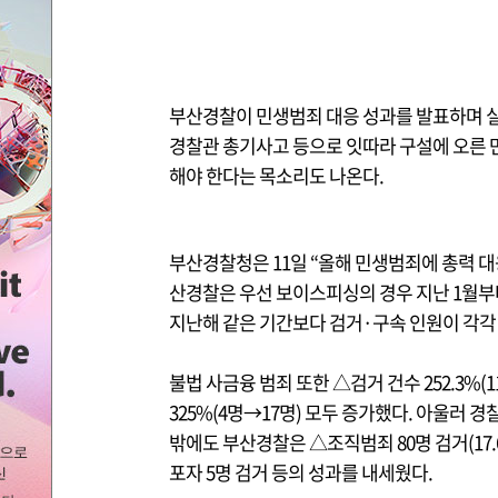
부산경찰이 민생범죄 대응 성과를 발표하며 실
경찰관 총기사고 등으로 잇따라 구설에 오른 만
해야 한다는 목소리도 나온다.
부산경찰청은 11일 “올해 민생범죄에 총력 대
산경찰은 우선 보이스피싱의 경우 지난 1월부터
지난해 같은 기간보다 검거·구속 인원이 각각 15.
불법 사금융 범죄 또한 △검거 건수 252.3%(1
325%(4명→17명) 모두 증가했다. 아울러 경찰
밖에도 부산경찰은 △조직범죄 80명 검거(17.
포자 5명 검거 등의 성과를 내세웠다.