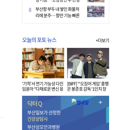
다
부산항 부두 내 쌓인 화물처
리에 분주… 항만 기능 빠른
회복세
오늘의 포토 뉴스
+더보기
'기적'서 연기 가능성 다진
[BIFF] “‘오징어 게임’ 흥행
임윤아 “다채로운 변신 응
은 봉준호 감독 ‘1인치 장
원해 주세요”
벽’ 무너진 순간”
닥터 Q
부산일보가 선정한
건강상담사
부산성모안과병원