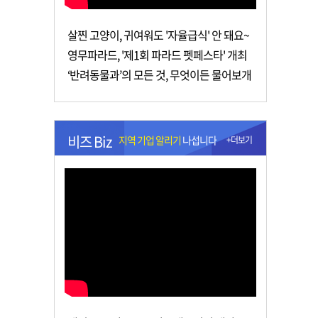
살찐 고양이, 귀여워도 '자율급식' 안 돼요~
영무파라드, '제1회 파라드 펫페스타' 개최
‘반려동물과’의 모든 것, 무엇이든 물어보개
비즈 Biz
지역 기업 알리기
나섭니다
+더보기