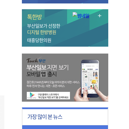
톡한방
부산일보가 선정한
디지털 한방병원
태흥당한의원
가장 많이 본 뉴스