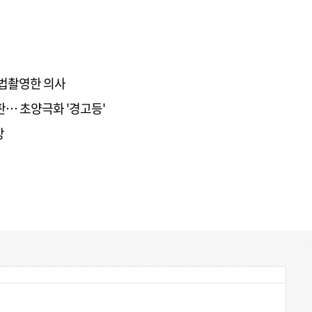
불법촬영한 의사
판… 초양극화 '경고등'
망