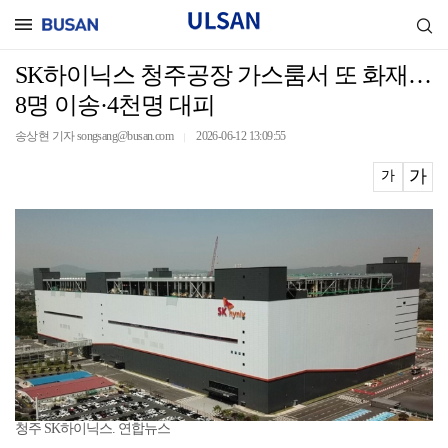
SK하이닉스 청주공장 가스룸서 또 화재…
8명 이송·4천명 대피
송상현 기자 songsang@busan.com
2026-06-12 13:09:55
｜
가
가
청주 SK하이닉스. 연합뉴스