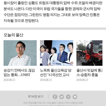
융시장이 출렁인 상황도 트럼프 대통령의 압박 수위 조절의 배경이란
분석도 나온다. 다만 미국이 유럽 국가들을 향한 경제와 군사적 압박
수단은 접었지만, 그린란드 병합 의지는 그대로 보여 양측간 진통은
지속될 것으로 전망된다.
오늘의 울산
승강기 안에서도 끊김
노옥희 울산교육감 당
울산서 빗길에 통근
없는 통화…UNIST
선인 "시국선언 교사
스-승합차 충돌
2018.08.23
2018.08.23
2018.08.23
PC버전 보기
모든 콘텐츠를 커뮤니티, 카페, 블로그 등에서 무단 사용하는것은