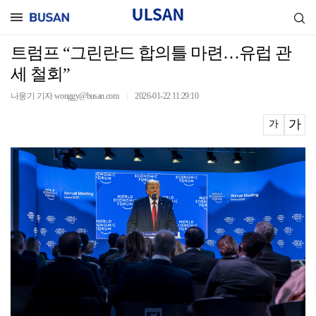
트럼프 “그린란드 합의틀 마련…유럽 관
세 철회”
나웅기 기자 wonggy@busan.com
2026-01-22 11:29:10
｜
가
가