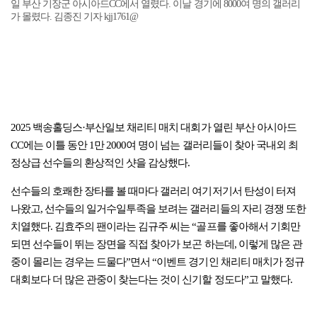
일 부산 기장군 아시아드CC에서 열렸다. 이날 경기에 8000여 명의 갤러리
가 몰렸다. 김종진 기자 kjj1761@
2025 백송홀딩스·부산일보 채리티 매치 대회가 열린 부산 아시아드
CC에는 이틀 동안 1만 2000여 명이 넘는 갤러리들이 찾아 국내외 최
정상급 선수들의 환상적인 샷을 감상했다.
선수들의 호쾌한 장타를 볼 때마다 갤러리 여기저기서 탄성이 터져
나왔고, 선수들의 일거수일투족을 보려는 갤러리들의 자리 경쟁 또한
치열했다. 김효주의 팬이라는 김규주 씨는 “골프를 좋아해서 기회만
되면 선수들이 뛰는 장면을 직접 찾아가 보곤 하는데, 이렇게 많은 관
중이 몰리는 경우는 드물다”면서 “이벤트 경기인 채리티 매치가 정규
대회보다 더 많은 관중이 찾는다는 것이 신기할 정도다”고 말했다.