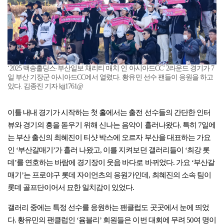
‘2025 백송홀딩스·부산일보 채리티 매치 인 아시아드CC’ 2라운드 경기가 7
일 부산 기장군 아시아드CC에서 열렸다. 황유민 선수 팬들이 응원을 하고
있다. 김종진 기자 kjj1761@
이틀 내내 경기가 시작하는 첫 홀에서는 출전 선수들의 간단한 인터
뷰와 경기의 흥을 돋우기 위해 신나는 음악이 흘러나왔다. 특히 7일에
는 부산 출신의 최혜진이 티샷 박스에 오르자 부산을 대표하는 가요
인 ‘부산갈매기’가 흘러 나왔고, 이를 지켜보던 갤러리들이 ‘최강 롯
데’를 연호하는 바람에 경기장이 웃음 바다로 바뀌었다. 가요 ‘부산갈
매기’는 프로야구 롯데 자이언츠의 응원가인데, 최혜진의 소속 팀이
롯데 골프단이어서 묘한 일치감이 있었다.
갤러리 중에는 특정 선수를 응원하는 팬클럽도 곳곳에서 눈에 띄었
다. 황유민의 팬클럽인 ‘윰블리’ 회원들은 이번 대회에 무려 50여 명이