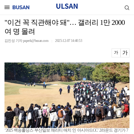
"이건 꼭 직관해야 돼"… 갤러리 1만 2000
여 명 몰려
김진성 기자 paperk@busan.com
2025-12-07 14:40:53
｜
가
가
‘2025 백송홀딩스·부산일보 채리티 매치 인 아시아드CC’ 2라운드 경기가 7